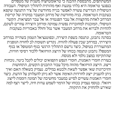
המשתתפים, מתבססת ההבנה כי טראומטיזציה משנית של מטפלים
בנפגעי טראומה היא בלתי נמנעת ואף מהותית לתהליך הטיפולי. העבודה
הטיפולית הנדרשת עשויה לאפשר בנייה מחודשת של ציר התנועה שקפא
בעקבות הטראומה. בניה מחודשת של מרחב המעבר במקרה של קריסת
המרחב לאחת מהקצוות אל עבר הפנטזיה או אל עבר המציאות. הקשר
הטיפולי, המוכנות למחוברות נפשית עמוקה ומרחב היצירה עוזרים לשקם,
להחיות ולברוא את מרחב המעבר אשר נגזל וחולל באכזריות בעקבות
הטראומה.
בסדנה נתבונן, ונתנסה בשפת היצירה, ובפוטנציאל הטמון בשהייה במרחב
היצירתי, במרחב שבין פעולה להוויה. נקדיש תשומת לב לחוויה הגופנית
המתעוררת בטיפול, כיצד נרשם התהליך הרגשי בגוף המטופל או בגוף
המטפל? נתבונן ונתנסה בכוחו של הייצוג הוויזואלי ללכוד רסיסי חוויות,
שהתקיימו במצב גולמי ולא מנוסח.
בעזרת חומרי האמנות, חומרי הנפש הקפואים יכולים לקבל ביטוי, נוכחות
וייצוג. הייצוג הוויזואלי מהווה מיכל עבור התכנים הקשים, התחושות
והזיכרונות שאי אפשר לשאת ולבטא במילים. נעמיק בשאלה האם ואיך
ניתן להעניק ייצוג לחרדות האימה אשר לא ניתן להעלותן על הדעת. כיצד
חומרי האמנות עשויים לסייע במעבר מחשיבה של תמונה דוממת לייצוג
ויזואלי. בנוסף נעמיק בכוחו של הדמוי לשמש עדות חיה, לייצר רצף למה
שאירע ולהחזיק את התקווה.