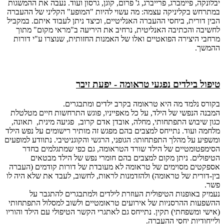
יבלונקה, פיימברג, פרייברג, ג' פרום, קוגן, גרסון ועוד. נעבה את ההמשגות
במתרחש בקליניקה עצמה: מה עשוי להיות "המופע" הקליני של ההעברה
הבין דורית, ביחסי ההעברה האנליטיים, וכיצד ניתן לעבוד איתם. במקביל
לחשיבה והכתיבה האנליטית, נרחיב את היריעה ב"מראי מקום" מתוך
מרחבי היצירה הפואטיים ואלו של האמנות החזותית, שנוצרו ע"י דורות
ההמשך.
טיפול בילדים נפגעי טראומה - יפעת זיבר
בקורס נלמד מה היא טראומה בקרב ילדים ומתבגרים.
המבנה הנפשי של הילד, על כל מאפייניו, פוגש התרחשות חיים מטלטלת
כגון שיבוש התפתחותי, מחלה, אובדן אדם קרוב, פגיעה מינית, תאונה,
מלחמה ועוד. נתייחס למצבים בהם מפגש זה מותיר רישומים על נפש הילד
ומשפיע על מהלך התפתחותו: הגופני, הרגשי והקוגניטיבי. נתוודע למופעים
הסימפטומטיים של הילד שורד הטראומה, גם כפי שמתגלמים בחדר
הטיפולים. ניתן מקום למצבים בהם חומרי נפש של הילד מבטאים
אספקטים מסוימים של טראומה לא מעובדת של דורות קודמים (העברה
בין-דורית של טראומה) ולהזדמנות לראות, לחשוב, לעבד את שלא היה לו
פשר.
נעמיק באופנות הטיפולית העוזרת לילדים ולמתבגרים להתגבר על
ההשפעות ההרסניות של אירועים טראומטיים ולשוב למסלול התפתחותי
(אישי ומשפחתי) תקין. נתייחס גם לאתגרי הקשר הטיפולי עם הילד והוריו
ולייחודיות יחסי ההעברה.