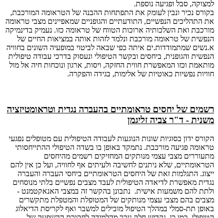
למצוקה, סבל ופגיעה נוספת.
בקורס נכיר ונבין לעומק את התפתחות ההבנה של הטראומה המורכבת,
את התהליכים הנפשיים, התודעתיים והגופניים שמאפיינים מצבי טראומה
מורכבת ואת השלכותיה ארוכות הטווח של טראומה כזו. נעמיק בדינמיקה
הנפשית של טראומה מורכבת ונלמד לזהות אותה במציאות החיים של
א.נשים שמתמודדות.ים איתה כפי שבאה לביטוי במופעיה השונים בחוויה
הנפשית והגופנית, ביחסים ובקשר הטיפולי ונעסוק בדרכי עבודה טיפולית
מותאמת וכזו המאפשרת חווית החזקה, ויסות, ארגון ונוכחות חיה אל מול
חוויות נפשיות כאוטיות של אלימות, בגידה והפקרה.
רשמים של יחסים טראומתיים בהעברה נגדית וטראומטיזציה
משנית - ד"ר צביה זליגמן
הקורס ידון בסוגיות שונות הנוגעות לעבודה הטיפולית עם מטופלים נפגעי
טראומה פגיעה מורכבת. נתמקד באופן בו בשדה הטיפולי ההתייחסותי
מתעוררים מצבי עצמי מנותקים המחזיקים רשמים מהיחסים
הטראומתיים, שלא ניתנים לחשיבה ולעיתים אף לחוויה, ועל כן אין להם
ייצוג. התגלמות זאת של היחסים הטראומתיים ביחסי העברה והעברה
נגדית מאפשרת לדיאדה הטיפולית לעבד מצבים נפשיים בלתי מנוסחים
ולתת להם משמעות אישית. נתבונן בהקשר זה במצבי האנאקטמנט -
מצבים בהם מצבי עצמי מנותקים של המטופלת והמטפלת מתקשרים
באופן תת-סמלי במהלך הטיפול מובילים למשבר ואף לקריסת הדיאלוג
הטיפולי. כמו כן, נקדיש חלק ניכר מהלמידה לחקירת ההשפעה של