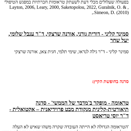
בפעולה שעלולים מבלי דעת לשעתק טראומות חברתיות במפגש הטיפולי
, Layton, 2006, Leary, 2000, Saketopolou, 2022, Guralnik, O. &
Simeon, D. (2010).,
סמינר קליני - דורית גורני, אורנה שרצקי, ד"ר ענבל שלומי,
יעל שחר
סמינר קליני - ד"ר גילה לנדאו, שימי תלמי, חגית צאן, אורנה שרצקי
סדנה בחופשת הקיץ:
טראומה - מופקר ב'מדבר של הממשי' - סדנה
תיאורטית-קלינית מנקודת מבט פרוידיאנית – אקטואלית -
ד"ר יוסי טריאסט
'הטראומה הגדולה לא הייתה העובדה שקרה משהו שאיש לא העלה