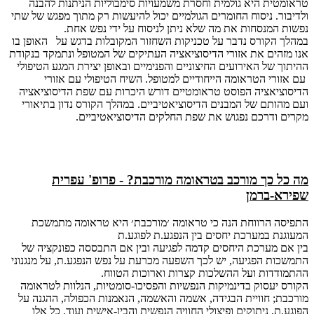
טראומטית היא גולמית וחסרת משמעויות סימבוליות הניתנות להבנה
ולדיבור. ניסוח החומרים הגולמיים יכול להיעשות רק מתוך מפגש של שתי
נפשות המנסחות את מה שלא ניתן לניסוח על ידי נפש אחת.
במהלך הקורס נדבר על טכניקות השחזור המקובלות בדגש על האופן בו
אנו מזהים את אזורי הדיסוציאציה העתיקים של המטופל ונתמקד בנקודת
ההיתוך של האירועים החיצוניים והפנימיים ובאופן יצירת המגע הטיפולי
עם אזורי הטראומה הייחודיים למטופל. השיח הטיפולי עם אזורי
הדיסוציאציה הפוסט טראומטיים דורש היכרות עם שפת הדיסוציאציה
ועם מהותם של המבנים הדיסוציאטיביים. במהלך הקורס נדון בתיאורי
מקרים ודרכם נפגוש את שפת החלקים הדיסוציאטיביים.
מה כל כך מורכב בטראומה מורכבת? - פרופ' עפרית
שפירא-ברמן
התפיסה הרווחת הנה כי טראומה ׳מורכבת׳ היא טראומה מתמשכת
המעוגנת במערכת יחסים בין הנפגע.ת לפוגע.ת
בין אם מערכת היחסים קדמה לפגיעה ובין אם התבססה כפונקציה של
התמשכות הפגיעה, יש לכך השפעה מכרעת על נפש הנפגע.ת, על מנגנוני
ההתמודדות ועל ההשלכות קצרות וארוכות הטווח.
הקורס יעסוק בדינמיקות הנפשיות והפסיכו-סומטיות, הנלוות לטראומה
מורכבת; חוויית הבגידה, אשמה והאשמה, הנאמנות הכפולה, ההגנה על
הפוגע.ת, ניתוקים ופיצולי החוויה הנפשית והבין-אישית ועוד. כל אלו