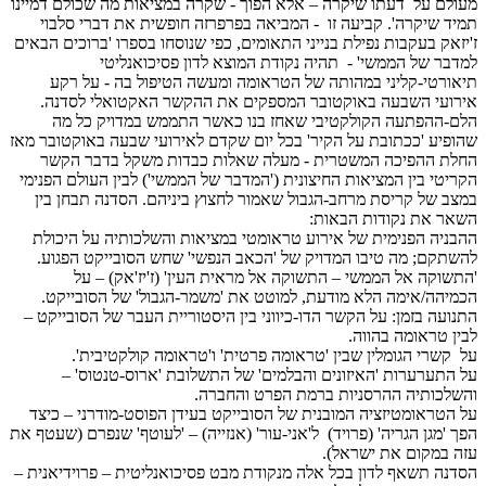
מעולם על דעתו שיקרה – אלא הפוך - שקרה במציאות מה שכולם דמיינו
תמיד שיקרה'. קביעה זו - המביאה בפרפרזה חופשית את דברי סלבוי
ז'יזאק בעקבות נפילת בנייני התאומים, כפי שנוסחו בספרו 'ברוכים הבאים
למדבר של הממשי' - תהיה נקודת המוצא לדון פסיכואנליטי
תיאורטי-קליני במהותה של הטראומה ומעשה הטיפול בה - על רקע
אירועי השבעה באוקטובר המספקים את ההקשר האקטואלי לסדנה.
הלם-ההפתעה הקולקטיבי שאחז בנו כאשר התממש במדויק כל מה
שהופיע 'ככתובת על הקיר' בכל יום שקדם לאירועי שבעה באוקטובר מאז
החלת ההפיכה המשטרית - מעלה שאלות כבדות משקל בדבר הקשר
הקריטי בין המציאות החיצונית ('המדבר של הממשי') לבין העולם הפנימי
במצב של קריסת מרחב-הגבול שאמור לחצוץ ביניהם. הסדנה תבחן בין
השאר את נקודות הבאות:
ההבניה הפנימית של אירוע טראומטי במציאות והשלכותיה על היכולת
להשתקם; מה טיבו המדויק של 'הכאב הנפשי' שחש הסובייקט הפגוע.
'התשוקה אל הממשי – התשוקה אל מראית העין' (ז'יז'אק) – על
הכמיהה/אימה הלא מודעת, למוטט את 'משמר-הגבול' של הסובייקט.
התנועה בזמן: על הקשר הדו-כיווני בין היסטוריית העבר של הסובייקט –
לבין טראומה בהווה.
על קשרי הגומלין שבין 'טראומה פרטית' ו'טראומה קולקטיבית'.
על התערערות 'האיזונים והבלמים' של התשלובת 'ארוס-טנטוס' –
והשלכותיה ההרסניות ברמת הפרט והחברה.
על הטראומטיזציה המובנית של הסובייקט בעידן הפוסט-מודרני – כיצד
הפך 'מגן הגריה' (פרויד) ל'אני-עור' (אנזייה) – 'לעוטף' שנפרם (שעטף את
עזה במקום את ישראל).
הסדנה תשאף לדון בכל אלה מנקודת מבט פסיכואנליטית – פרוידיאנית –