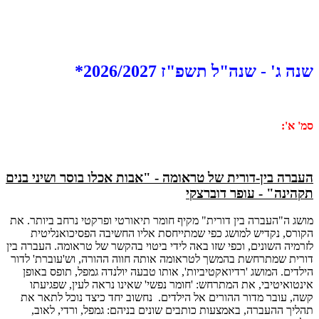
שנה ג' - שנה"ל תשפ"ז 2026/2027*
סמ' א':
העברה בין-דורית של טראומה - "אבות אכלו בוסר ושיני בנים
תקהינה" - עופר דוברצקי
מושג ה"העברה בין דורית" מקיף חומר תיאורטי ופרקטי נרחב ביותר. את
הקורס, נקדיש למושג כפי שמתייחסת אליו החשיבה הפסיכואנליטית
לזרמיה השונים, וכפי שזו באה לידי ביטוי בהקשר של טראומה. העברה בין
דורית שמתרחשת בהמשך לטראומה אותה חווה ההורה, וש'עוברת' לדור
הילדים. המושג 'רדיואקטיביות', אותו טבעה יולנדה גמפל, תופס באופן
אינטואיטיבי, את המתרחש: 'חומר נפשי' שאינו נראה לעין, שפגיעתו
קשה, עובר מדור ההורים אל הילדים. נחשוב יחד כיצד נוכל לתאר את
תהליך ההעברה, באמצעות כותבים שונים בניהם: גמפל, ורדי, לאוב,