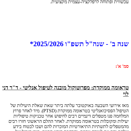
עכשווית ופתוחה לרפלקציה-עצמית מקצועית.
שנה ב' - שנה"ל תשפ"ו 2025/2026*
סמ' א':
טראומה ממוקדת: מפרוטוקול מובנה לטיפול אנליטי - ד"ר דני
לוי
מאז אירועי השבעה באוקטובר עלתה ביתר שאת שאלת היעילות של
הטיפול הפסיכואנליטי בטראומה ממוקדת (PTSD). מיד לאחר פרוץ
המלחמה פנו מטפלים דינמיים רבים לחיפוש אחר טכניקות טיפוליות
יעילות ומקובלות בטראומה ממוקדת. לאחר ההלם הראשוני חזרו רבים
מהמטפלים לתשתיות התיאורטיות המוכרות להם ושבו לבטוח בידע