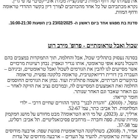
את פעולתו של דחף המוות כ״פונקצייה מכלת אובייקטים״ על פי גרין.
נקרא מכתביהם של כל אחד מהכותבים לצורך דיון בקשר ההדדי טראומה
ודחף המוות.
סדנת בת מפגש אחד ביום ראשון ה- 23/02/2025 בין השעות 16:00-21:30.
שכול ואבל טראומתיים - פרופ' מירב רוט
בסדנה נעסוק בתהליכי שכול, אבל והחלמה, תוך התמקדות במצבים בהם
השכול נושא אופי טראומטי, אותו נגדיר ונאפיין. נבחן רעיונות מרכזיים
אשר מסייעים לנו להבין את הגורמים לשכול ואבל טראומטיים, וביניהם –
העברה בין דורית רדיואקטיבית, טראומה כלקונה נפשית, טראומה
בהקשרים חברתיים, אשמה פתולוגית ועוד. נבחן את הגורמים החוסמים
החלמה ואת האמצעים המסייעים לה, ובמרכזם נציב את הזיקה לאחר –
גם האחר שאבד וגם האחר שנותר.
חומר קריאה:
גמפל, י. (2010). "והגדת לבנך" בתוך ההורים שחיים דרכי – ילדי
המלחמות. תל אביב: כתר, עמ' 52-67.
ארליך, ש. (2023). של מי היא הטראומה? מבט מחודש על מושג חמקמק
מזויות שונות. ספה וחברה – מרחבים פסיכואנליטיים. תל אביב: רסלינג,
עמ' 37-58.
אמיר, ד. (2018). כשהלקונה הטראומטית פוגשת שפה: ארבעה מודוסים
של עדות טראומטית. להעיד על העדים – ארבעה מודוסים של עדות