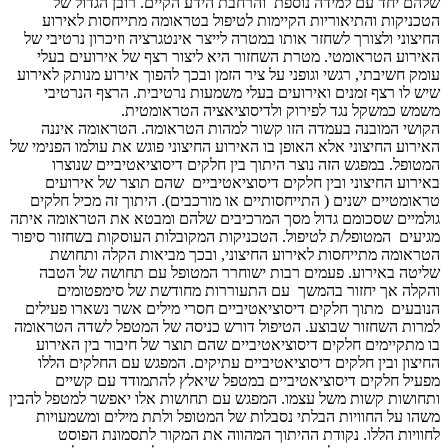
שלהם יחד עם למידה נוספת והרחבת הידע הקיים. רובן הגדול של
הטכניקות והתיאוריות הקיימות לטיפול בטראומה מתייחסות לאירוע
החיצוני ולצורך לשחזר אותו במטרה לייצר אינטגרציה וזיכרון נרטיבי של
האירוע הטראומטי. מטרת השחזור היא ליצור רצף של אירועים בעלי
עומק חשיבתי, רגשי וגופני על ציר הזמן ובכך להפוך אירוע מנותק לאירוע
שיש לו רצף זמנים ואירועים בעלי משמעות נרטיבית. הרצף הנרטיבי
משמש כמשקל נגד לפירוק ולדיסוציאציה הטראומטית.
הקושי המובנה בעמדה הזו קשור למהות הטראומה. הטראומה איננה
האירוע החיצוני אלא האופן בו האירוע החיצוני פוגש את עולמו הפנימי של
המטופל. במפגש הזה נוצר היתוך בין חלקים דיסוציאטיביים שנוצרו
באירוע החיצוני ובין חלקים דיסוציאטיביים שהם תוצר של אירועים
טראומטיים ישנים ( התייחסותיים או מורכבים). היתוך זה מכיל חלקים
גולמיים שסכומם גדול מסך המרכיבים שלהם ומבטא את הטראומה איתה
מגיעים המטופל/ת לטיפול. הטכניקות המקובלות העוסקות בשחזור סיפור
הטראומה מתייחסות לאירוע החיצוני, ובכך מביאות הקלה ותחושת
שליטה באירוע. פעמים רבות ישוחרר המטופל עם תחושה של הטבה
והקלה אך יחזור בהמשך עם התעוררות מחודשת של סימפטומים
הנובעים מתוך חלקים דיסוציאטיביים חסרי מילים אשר נשארו פעילים
למרות השחזור שבוצע. הטיפול דורש כניסה של המטפל לשדה הטראומה
בו מתקיימים חלקים דיסוציאטיביים שהם תוצר של חיבור בין האירוע
החיצון ובין חלקים דיסוציאטיביים עתיקים. המפגש עם החלקים הללו
מפעיל חלקים דיסוציאטיביים במטפל שיאלץ להתמודד עם קשיים
ותחושות קשות משל עצמו. המפגש עם תחושות אלו יאפשר למטפל להבין
משהו על החוויות הבלתי נסבלות של המטופל ולתת מילים ומשמעויות
לחוויות הללו. נקודת ההיתוך המהווה את המקור לתסמונת הפוסט