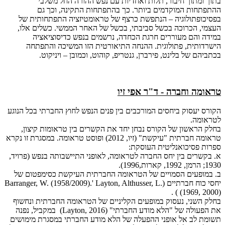
בתוך ומתוך חיבור, תלות ואחדיות עם נפש ההורה החל משלבי
ההתפתחות המוקדמים ביותר. כך בהתפתחות התקינה, וכך גם
בפסיכופתולוגיה – הנתפשת כרצף של טראומטיזציה התפתחותית של
העצמי, הכרוכה בכשל סביבתי, בכשל של האחר הממשי. כשלים אלו,
במידה והם מעוררים חרגת הכחדה, נרשמים בנפש כדיסוציאציה
הישרדותית, פתולוגית. ההנחה התיאורטית הזו המשיכה והתפתחה
בכתביהם של בלינט, פירברן, גנטריפ, קוהוט, וכמובן – ויניקוט.
טראומה וחברה - ד"ר אפי זיו
הקורס יעסוק ביחסים המורכבים בין פנים הנפש לחוץ החברתי בכל הנוגע
לטראומה.
בחלק הראשון של הקורס נבחן יחד את הקשרים בין טראומות קיצון,
טראומה חברתית "עיקשת" (זיו, 2012) ופוסט טראומה. במסגרת זו נקרא
ספרות פסיכואנליטית העוסקת:
א. בקשרים בין יחס החברה לטראומה, לאופני התיישבותה בנפש (פרויד,
1930; הרמן, 1992, קארות,1996).
ב. במופעים הסמויים של הטראומה החברתית העיקשת כסימפטום של
יחסי כוח חברתיים (Barranger, W. (1958/2009).' Layton, Althusser, L.
(1969, 2000) ) .
בחלק השני, נעסוק במופעים הקליניים של הטראומה החברתית ונחשוף
את הפעולה של "הלא מודע החברתי" (Layton, 2016) במקביל, נפנה
תשומת לב אל אופני ההפעלה של הלא מודע החברתי במסגרת מימושים