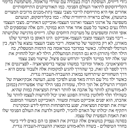
ג'ודי דייוויס, העוסקת רבות בעבודה עם שורדי טראומה, משתמשת בדימוי
הקליידוסקופ לתיאור העולם הפנימי. כמו תאורטיקנים התייחסותיים
אחרים אף היא מתייחסת לריבוי מצבי עצמי (תת-מבנים מרובים המצויים
בתנועה), אולם בראייה הייחודית שלה - כמו בקלידוסקופ, תנועתם
משפיעה על ארגוני העצמי וארגוני העצמי-אובייקט האחרים. מצבי העצמי
הללו נעים כאשר כל פעם אחד אחר הוא במוקד, והם אלה שמספקים לנו
אופי וזהות ומשפיעים על מערכות היחסים שלנו. דייוויס מדגישה שלגישתה
– ריבוי מצבי העצמי ומצבי העצמי-אובייקט הינו האופן בו המיינד שלנו
מאורגן, לא רק בהקשר של טראומה. ריבוי מצבי העצמי נמצא על רצף, בין
הנורמלי לפתולוגי. כאשר במדובר בטראומה בה הדמות המטפלת, בה
הילד תלוי (הורה) היא גם הדמות המתעללת, הילד לא יוכל להחזיק את
שני אלה יחד במיינד ולפיכך יתרחש שם פיצול, שייצור מצב עצמי
דיסוציאטיבי. מאחר ומדובר במשהו שמצוי בדיסוציאציה - לפציינטים אין
דרך לספר לנו זאת, כך שהדרך להגיע למקומות אלה ולעבוד עימם היא –
דרך השחזורים שיתרחשו במארג ההעברה-העברה נגדית.
כאשר ילד גדל עם הורה מאד פגוע ולפיכך פוגע, העושה אבקיואציה של
חומריו הרעילים אל תוך הילד, עומדות בפני הילד שתי אפשרויות (כמובן
לא-מודעות): לוותר על אהבה או לוותר ראיית המציאות כמות שהיא.
כשהילד תלוי לחלוטין בהורה הפוגע ואינו יכול להרשות לעצמו לוותר על
אהבתו, הוא יפנים אובייקט מעוות ומעוור. האובייקט המעוור המופנם
יעוות את תפיסת המציאות, יפגע בהתפתחות הדחף לידע ובסקרנות
ויתקיף את יכולתו של האדם להכיר, לחשוב ולדעת את העולם הפנימי שלו
ואת האמת הנפשית שלו עצמו.
בסדנה נעמיק בנושאים אלה ונבדוק את האופן בו הם באים לידי ביטוי
בחדר הטיפולים - בשדה הלא-מודע ובמארג ההעברה-העברה נגדית.