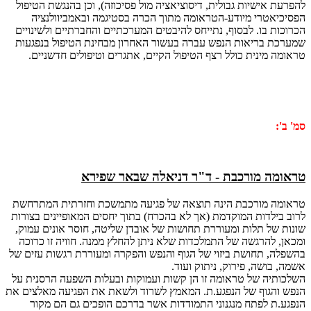
להפרעת אישיות גבולית, דיסוציאציה מול פסיכוזה), וכן בהנגשת הטיפול
הפסיכיאטרי מיודע-הטראומה מתוך הכרה בסטיגמה ובאמביוולנציה
הכרוכות בו. לבסוף, נתייחס להיבטים המערכתיים והחברתיים ולשינויים
שמערכת בריאות הנפש עברה בעשור האחרון מבחינת הטיפול בנפגעות
טראומה מינית כולל רצף הטיפול הקיים, אתגרים וטיפולים חדשניים.
סמ' ב':
טראומה מורכבת - ד"ר דניאלה שבאר שפירא
טראומה מורכבת הינה תוצאה של פגיעה מתמשכת וחזרתית המתרחשת
לרוב בילדות המוקדמת (אך לא בהכרח) בתוך יחסים המאופיינים בצורות
שונות של תלות ומעוררת תחושות של אובדן שליטה, חוסר אונים עמוק,
ומכאן, להרגשה של התמלכדות שלא ניתן להחלץ ממנה. חוויה זו כרוכה
בהשפלה, תחושת ביזוי של הגוף והנפש והפקרה ומעוררת רגשות עזים של
אשמה, בושה, פירוק, ניתוק ועוד.
השלכותיה של טראומה זו הן קשות ועמוקות ובעלות השפעה הרסנית על
הנפש והגוף של הנפגע.ת. המאמץ לשרוד ולשאת את הפגיעה מאלצים את
הנפגע.ת לפתח מנגנוני התמודדות אשר בדרכם הופכים גם הם מקור