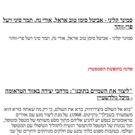
סמינר קליני - אביטל סימן טוב אראל, אורי נח, תמר סיני ויעל
פרי-זוהר
סמינר קליני - אביטל סימן טוב אראל, אורי נח, תמר סיני ויעל פרי-זוהר
סדנה בחופשת הסמסטר:
"ליצור את השמיים בתוכנו": מרחבי יצירה באזור הטראומה
- מיכל גולדשטיין
"בוא אל העולם ביצירתיות, ברא את העולם, כי רק מה שאתה בורא הוא
משמעותי בשבילך" (ויניקוט, 1968). על מנת ליצור מגע עם אזורים
טראומטיים בנפש יש להגיע אליהם מתוך מסע משותף של מטפל ומטופל,
תוך נכונות של המטפל להתמסר רגשית לתהליך הטיפולי עם המטופל
ועולמו. בעקבות מפגש בלתי נמנע עם חלקים מנותקים ודחויים של שני