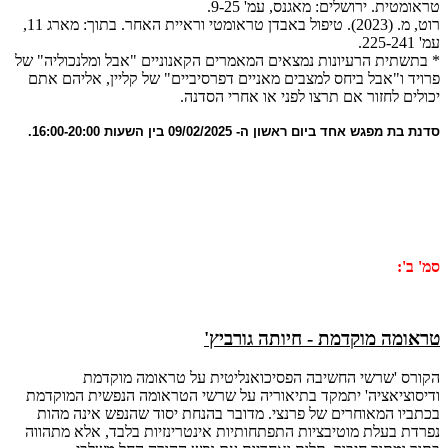
טראומטית. ירושלים: מאגנס, עמ' 9-25.
רוט, מ. (2023). טיפול באבדן טראומטי וראיית האחר. בתוך: מארג 11,
עמ' 225-241.
* בתשתית הרעיונות נמצאים המאמרים הקאנוניים "אבל ומלנכוליה" של
פרויד ו"אבל ביחס למצבים מאניים דפרסיביים" של קליין, אליהם אתם
יכולים לחזור אם תרצו לפני או אחרי הסדנה.
סדנת בת מפגש אחד ביום ראשון ה- 09/02/2025 בין השעות 16:00-20:00.
סמ' ב':
טראומה מוקדמת - חיותה גורביץ'
הקורס 'שרשי החשיבה הפסיכואנליטית על טראומה מוקדמת
ודיסוציאציה' יתמקד בתיאוריה על שרשי הטראומה הנפשית המוקדמת
בכתביו המאוחרים של פרנצי. מדובר בהנחת יסוד שהנפש אינה מהות
נפרדת בעלת מוטיבציות התפתחותיות אינטרינזיות בלבד, אלא מתהווה