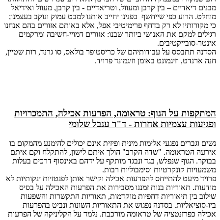
מבנים דיאדיים – בין קרבן ומעוול, וטריאדיים - בין קרבן, מעוול ואידיאל
מוחלט. הרוע כפי שייחשף בפנינו יחייב אותנו למבט עמוק ונוקב בעצמנו;
כי מקורותיו לא רק בדחף פרימיטיבי אפל, אלא באותם אזורים בהם אנחנו
רגילים למקם את האנושי ביותר שבנו: אזורים דמויי-חשיבה ומרקמים
אינטר-סובייקטיבים.
הסדנה תתבסס על עבודותיהם של כריסטופר בולאס, סו גרנד, רות שטיין,
חנה ארנדט, וזיגמונט באומן וזיגמונד פרויד.
המתקפות על הגוף: טראומה, הפרעות אכילה, התמכרויות
ופגיעות עצמיות אחרות - ד"ר ענבל שלומי
נשים וגברים נפגעי אלימות מינית ופיזית אינם יכולים להימנע מהמקום בו
אירעה הטראומה. "שדה הקרב" הולך איתם לישון, להתקלח וקם איתם
בבוקר. הגוף שנפלש, בגד ונבגד מותקף על ידהם באינסוף דרכים בעלות
משמעויות קונקרטיות וסימבוליות רבות.
פרויד מיעט להתייחס להפרעות אכילה וקישר אותן לפנטזיות ינקותיות לא
מודעות. תאוריות בנות זמננו מסבירות את הפרעות האכילה על בסיס
שילוב בין תיאוריות דחפיות מוקדמות, תאוריות התקשרות והשפעות
ביו-סוציאליות. בסדנה נפגוש את התאוריות השונות ונביט בהפרעות
אכילה כפרזנטציה של טראומה מורכבת. נלמד על הקליניקה של הפרעות