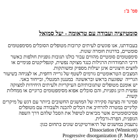
סמ' ב':
סומטיזציה ועבודה עם טראומה - יעל סמואל
בעבודתנו, אנו פוגשים לעיתים קרובות מטופלים הסובלים מסימפטומים
סומטיים, בדרגות חומרה שונות.
סימפטומים סומטיים מהווים עבור כולנו תגובות גופניות חולפות כאשר
דרכי התמודדות הרגילות כנגד מצוקה נפשית, קונפליקטים פנימיים או
לחצים חיצוניים אינן יעילות מספיק ומשותקות.
המצבים הטראומטיים גורמים לשטף של גרייה דחפית, או לצניחה בשיעור
הגרייה שפוגעת בראש ובראשונה במנגנון המנטלי, ובייחוד באני.
יש אומנם מטופלים שתגובותיהם העיקריות ולעיתים היחידות למצוקה
נפשית הינן גופניות, והם סובלים אפוא מסימפטומים כרוניים או ממחלות
קשות.
סמינר זה מציעה סקירה של המושגים החשובים ביותר עם דגש על מיקרים
קליניים במטרה להרחיב את הכלים להבנה ולעבודה עם מטופלים
פסיכוסומטיים אשר מביאים לטיפול את הסבל שלהם דרך השפה
הגופנית, הפרה-ורבלית.
נתעמק במושגים של תיאורטיקנים שונים בתחום כגון:
Dissociation (Winnicott)
Progressive disorganization (P. Marty)