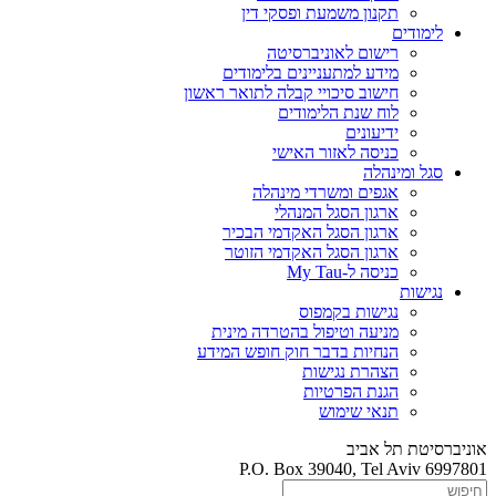
תקנון משמעת ופסקי דין
לימודים
רישום לאוניברסיטה
מידע למתעניינים בלימודים
חישוב סיכויי קבלה לתואר ראשון
לוח שנת הלימודים
ידיעונים
כניסה לאזור האישי
סגל ומינהלה
אגפים ומשרדי מינהלה
ארגון הסגל המנהלי
ארגון הסגל האקדמי הבכיר
ארגון הסגל האקדמי הזוטר
כניסה ל-My Tau
נגישות
נגישות בקמפוס
מניעה וטיפול בהטרדה מינית
הנחיות בדבר חוק חופש המידע
הצהרת נגישות
הגנת הפרטיות
תנאי שימוש
אוניברסיטת תל אביב
P.O. Box 39040, Tel Aviv 6997801