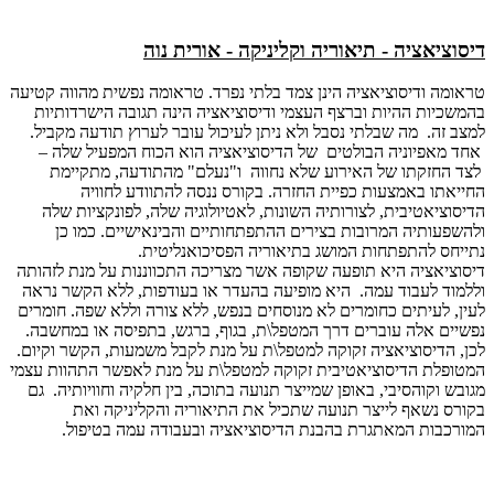
דיסוציאציה - תיאוריה וקליניקה - אורית נוה
טראומה ודיסוציאציה הינן צמד בלתי נפרד. טראומה נפשית מהווה קטיעה
בהמשכיות ההיות וברצף העצמי ודיסוציאציה הינה תגובה הישרדותיות
למצב זה. מה שבלתי נסבל ולא ניתן לעיכול עובר לערוץ תודעה מקביל.
אחד מאפיוניה הבולטים של הדיסוציאציה הוא הכוח המפעיל שלה –
לצד החזקתו של האירוע שלא נחווה ו"נעלם" מהתודעה, מתקיימת
החייאתו באמצעות כפיית החזרה. בקורס ננסה להתוודע לחוויה
הדיסוציאטיבית, לצורותיה השונות, לאטיולוגיה שלה, לפונקציות שלה
ולהשפעותיה המרובות בצירים ההתפתחותיים והבינאישיים. כמו כן
נתייחס להתפתחות המושג בתיאוריה הפסיכואנליטית.
דיסוציאציה היא תופעה שקופה אשר מצריכה התכווננות על מנת לזהותה
וללמוד לעבוד עמה. היא מופיעה בהעדר או בעודפות, ללא הקשר נראה
לעין, לעיתים כחומרים לא מנוסחים בנפש, ללא צורה וללא שפה. חומרים
נפשיים אלה עוברים דרך המטפל\ת, בגוף, ברגש, בתפיסה או במחשבה.
לכן, הדיסוציאציה זקוקה למטפל\ת על מנת לקבל משמעות, הקשר וקיום.
המטופלת הדיסוציאטיבית זקוקה למטפל\ת על מנת לאפשר התהוות עצמי
מגובש וקוהסיבי, באופן שמייצר תנועה בתוכה, בין חלקיה וחוויותיה. גם
בקורס נשאף לייצר תנועה שתכיל את התיאוריה והקליניקה ואת
המורכבות המאתגרת בהבנת הדיסוציאציה ובעבודה עמה בטיפול.