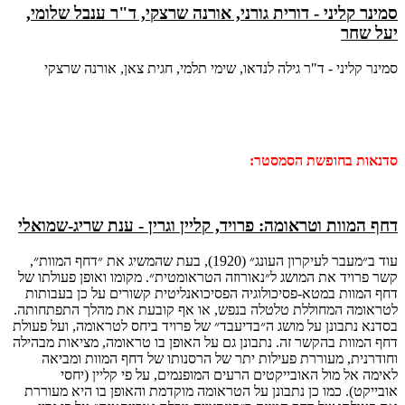
סמינר קליני - דורית גורני, אורנה שרצקי, ד"ר ענבל שלומי,
יעל שחר
סמינר קליני - ד"ר גילה לנדאו, שימי תלמי, חגית צאן, אורנה שרצקי
סדנאות בחופשת הסמסטר:
דחף המוות וטראומה: פרויד, קליין וגרין - ענת שריג-שמואלי
עוד ב״מעבר לעיקרון העונג״ (1920), בעת שהמשיג את ״דחף המוות״,
קשר פרויד את המושג ל״נאורוזה הטראומטית״. מקומו ואופן פעולתו של
דחף המוות במטא-פסיכולוגיה הפסיכואנליטית קשורים על כן בעבותות
לטראומה המחוללת טלטלה בנפש, או אף קובעת את מהלך התפתחותה.
בסדנא נתבונן על מושג ה״בדיעבד״ של פרויד ביחס לטראומה, ועל פעולת
דחף המוות בהקשר זה. נתבונן גם על האופן בו טראומה, מציאות מבהילה
וחודרנית, מעוררת פעילות יתר של הרסנותו של דחף המוות ומביאה
לאימה אל מול האובייקטים הרעים המופנמים, על פי קליין (יחסי
אובייקט). כמו כן נתבונן על הטראומה מוקדמת והאופן בו היא מעוררת