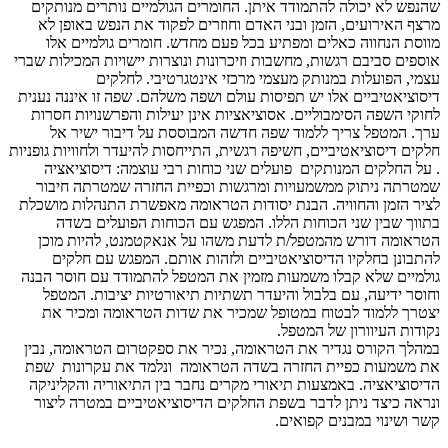
שהנפש לא יכולה להתמודד איתן. החומרים הגולמיים נותרים מנותקים
מרצף האירועים, הזמן ובני האדם וחוזרים לפקוד את הנפש באופן לא
מווסת הנחווה כאלים ומפתיע בכל פעם מחדש. חומרים גולמיים אלו
אוספים סביבם רגשות, מחשבות וזיכרונות ונוצרות יישויות המכילות שברי
עצמי, הפועלות במנותק מעצמי מרכזי אינטגרטיבי. לחלקים
דיסוציאטיביים אלו יש תפיסות עולם ושפה משלהם. שפה זו איננה נענית
לחוקי השפה הסימבוליים. אסוציאציות אינן יעילות והפרשנויות חסרות
ערך. המטפל צריך ללמוד שפה חדשה המבוססת על דיבור ישיר אל
חלקים דיסוציאטיביים, חשיפה רגשית, התייחסות להיעדר ולחוויות גופניות
. על החלקים המנותקים פועלים שני כוחות רבי עוצמה: דיסוציאציה
שמטרתה ניתוק ממשמעויות ומרגשות וכפיית החזרה שמטרתה חיבור
לציר הזמן והחוויה. הבנת יסודות הטראומה מאפשרת התנהלות מושכלת
בתווך שבין שני הכוחות הללו. המפגש עם הכוחות הפועלים בשדה
הטראומה דורש מהמטפל/ת לדעת משהו על אנאקטמנט, להיות מוכן
להתבונן בחלקיו הדיסוציאטיביים ולזהות אותם. המפגש עם חלקים
גולמיים שלא קבלו משמעות מזמין את המטפל להתמודד עם חוסר הבנה
וחוסר ידיעה, עם בלבול והיעדר תשתיות תיאורטיות יציבות. המטפל
יצטרך ללמוד לבטוח במטופל שמכיר את שדות הטראומה ומכיר את
נקודות העיוורון של המטפל.
במהלך הקורס נגדיר את הטראומה, נכיר את ספקטרום הטראומה, נבין
את משמעות כפיית החזרה בשדה הטראומה ונלמד את עקרונות שפת
הדיסוציאציה. באמצעות תיאורי מקרים נחבר בין התיאוריה והקליניקה
ונראה כיצד ניתן לדבר בשפת החלקים הדיסוציאטיביים במטרה ליצור
קשר ושינוי במבנים קפואים.