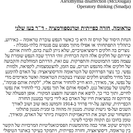
Alexithymia disaffection (McDougal)
Operatory thinking (Smadja)
טראומה, חזרה כפייתית וטרנספורמציה - ד"ר בעז שלגי
הנחת היסוד של קורס זה היא כי כאשר הנפש עוברת טראומה – כאירוע,
כתהליך התפתחותי או אפילו מתוך מפגש עם פנטזיה בלתי-נסבלת -
נוצרים בה חלקים דיסוציאטיביים, שלא ניתן לגעת בהם, לחוות אותם.
יצירתם של חלקים אלה הינה הכרחית: זוהי הדרך שבה הנפש שומרת על
עצמה מפני התמוטטות והתפרקות. עם זאת, הדרתם המוחלטת והקבועה
של חלקים אלה מהנפש תגרום, עם הזמן, להצטמצמות, לקפיאה, ולמוות
נפשי. כך נוצר הפרדוקס של הטראומה והדיסוציאציה: על האדם להימנע
בכל מחיר מלפגוש חלקים שנוצרו בעקבות הטראומה ואשר מאיימים מדי
על נפשו, אך, מאידך, הוא חייב להחזיר אותם אליו, "לקחת אותם פנימה",
כלשונו של עמנואל גנט, לאסוף אותם אל תוך נפשו, כדי להחזיר את נפשו
לחיים, ותוך כדי כך, לרפא את הפגיעה והפצע המקורי. אופן הפעולה של
פרדוקס זה במציאות חייו של האדם בא לידי ביטוי במנגנון החזרה
הכפייתית, שהוצג על-ידי פרויד ב-1914 והמושג מאז שוב ושוב לאורך
השנים ועל-פי גישות שונות. מנגנון זה מהווה בו זמנית מנגנון פתולוגי
המשחזר שוב ושוב את הדינאמיקות הקשות ביותר של האדם, ומאידך,
טומן בחובו גם תקווה וסיכוי לשינוי.
הקורס יעקוב אחר כמה מההמשגות הפסיכואנליטיות המרכזיות של הקשר
בין טראומה, דיסוציאציה, וחזרה כפייתית, ויתמקד בעיקר באתגר הטיפולי