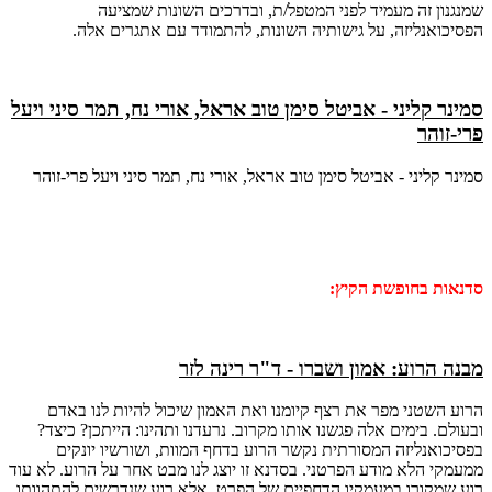
שמנגנון זה מעמיד לפני המטפל/ת, ובדרכים השונות שמציעה
הפסיכואנליזה, על גישותיה השונות, להתמודד עם אתגרים אלה.
סמינר קליני - אביטל סימן טוב אראל, אורי נח, תמר סיני ויעל
פרי-זוהר
סמינר קליני - אביטל סימן טוב אראל, אורי נח, תמר סיני ויעל פרי-זוהר
סדנאות בחופשת הקיץ:
מבנה הרוע: אמון ושברו - ד"ר רינה לזר
הרוע השטני מפר את רצף קיומנו ואת האמון שיכול להיות לנו באדם
ובעולם. בימים אלה פגשנו אותו מקרוב. נרעדנו ותהינו: הייתכן? כיצד?
בפסיכואנליזה המסורתית נקשר הרוע בדחף המוות, ושורשיו יונקים
ממעמקי הלא מודע הפרטני. בסדנא זו יוצג לנו מבט אחר על הרוע. לא עוד
רוע שמקורו במעמקיו הדחפיים של הפרט, אלא רוע שנדרשים להתהוותו