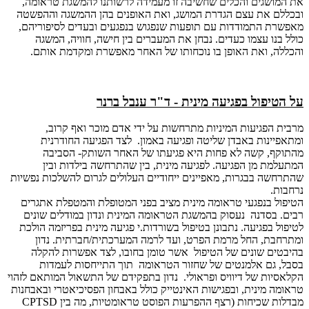
את המושגים והכלים שחשיבה זו מעמידה לרשותנו להמשגת טראומה,
ובכללם את עצם הגדרת המושג, ואת האופנים בהן ההמשגה וההפשטה
מאפשרת התמודדות עם תופעות שנפגוש בנפגעים ובעדים לסיפוריהם,
כולל בנו עצמו כעדים. נבחן את המעברים בין חישה, חוויה, המשגה
והכללה, ואת האופן בו נוכחותו של האחר מאפשרת ומקדמת אותם.
על הטיפול בפגיעה מינית - ד"ר ענבל ברנר
מרבית הפגיעות המיניות מתרחשות על ידי אדם מוכר ואף קרוב,
ומתאפיינות באבדן שליטה ופגיעה באמון. לצד הפגיעה החודרנית
מהתוקף, קשה לא פחות היא פגיעתו של האחר השותק- הסביבה
המתעלמת מן הפגיעה. לפגיעה מינית, בין שהתרחשה בילדות ובין
שהתרחשה בבגרות, מאפיינים ייחודיים העלולים לגרום להשלכות נפשיות
נרחבות.
הטיפול בנפגעי טראומה מינית מציב בפני המטופלת והמטפלת אתגרים
רבים. בסדנה נעסוק בהמשגת הטראומה המינית ונדון במודלים שונים
לטיפול בפגיעה. נתבונן בטיפול בשורדות.י פגיעה מינית בפריזמה הולכת
ומתרחבת, החל מרמת הפרט, ועד לרמה המערכתית/חברתית. נדון
בהיבטים שונים של הטיפול אשר טומן בחובו, לצד אפשרות להקלה
בסבל, גם אלמנטים של שחזור הטראומה תוך התייחסות לעמדות
הקלאסיות של דיוויס ופראולי. נדון בתפקידם של התשאול המותאם לזהוי
טראומה מינית, ובפגישות האינטייק כולל באבחון הפסיכיאטרי ובאבחנות
מבדלות שכיחות (רצף ההפרעות הפוסט טראומטיות, מה בין CPTSD