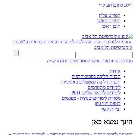
דילוג לתוכן העיקרי
תפריט עליון
תפריט ראשי
תוכן ראשי
התכנית לפסיכותרפיה
הפקולטה למדעי הרפואה והבריאות ע"ש גריי
אוניברסיטת תל אביב
מערכת פניות
אזור אישי לסטודנטים.יות
להרשמה
אודות
תכנית הליבה בפסיכותרפיה
תכנית הליבה למטפלים באומנויות
לימודים מתקדמים
לימודים לתואר שלישי PhD
מסגרת לימודים שנתית - מפגשים
כנסים וימי עיון
יצירת קשר
הינך נמצא כאן
התכנית לפסיכותרפיה
»
התכנית לפסיכותרפיה
»
לימודים מתקדמים
»