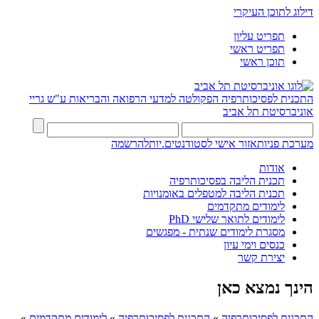
דילוג לתוכן העיקרי
תפריט עליון
תפריט ראשי
תוכן ראשי
התכנית לפסיכותרפיה
הפקולטה למדעי הרפואה והבריאות ע"ש גריי
אוניברסיטת תל אביב
מערכת פניות
אזור אישי לסטודנטים.יות
להרשמה
אודות
תכנית הליבה בפסיכותרפיה
תכנית הליבה למטפלים באומנויות
לימודים מתקדמים
לימודים לתואר שלישי PhD
מסגרת לימודים שנתית - מפגשים
כנסים וימי עיון
יצירת קשר
הינך נמצא כאן
התכנית לפסיכותרפיה
»
התכנית לפסיכותרפיה
»
לימודים מתקדמים
»