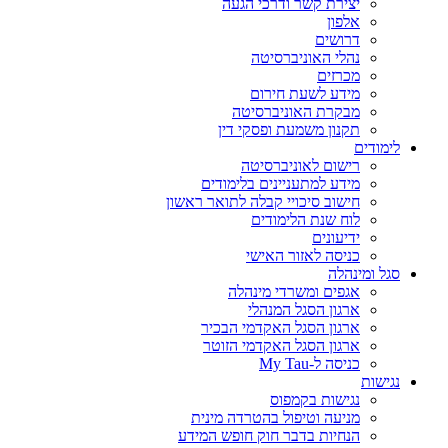
יצירת קשר ודרכי הגעה
אלפון
דרושים
נהלי האוניברסיטה
מכרזים
מידע לשעת חירום
מבקרת האוניברסיטה
תקנון משמעת ופסקי דין
לימודים
רישום לאוניברסיטה
מידע למתעניינים בלימודים
חישוב סיכויי קבלה לתואר ראשון
לוח שנת הלימודים
ידיעונים
כניסה לאזור האישי
סגל ומינהלה
אגפים ומשרדי מינהלה
ארגון הסגל המנהלי
ארגון הסגל האקדמי הבכיר
ארגון הסגל האקדמי הזוטר
כניסה ל-My Tau
נגישות
נגישות בקמפוס
מניעה וטיפול בהטרדה מינית
הנחיות בדבר חוק חופש המידע