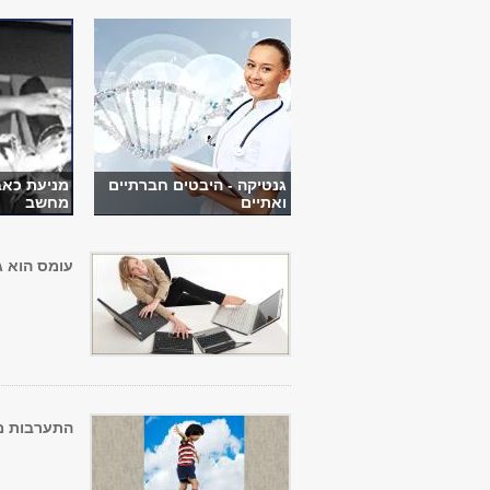
גנטיקה - היבטים חברתיים
מניעת כאב
ואתיים
מחשב
עומס הוא ג
התערבות מו