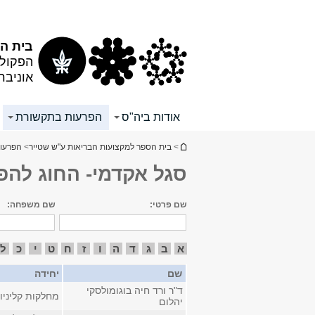
תוכן
תפריט
עליון
ראשי
בית ה
הפקולט
אוניבר
אודות ביה"ס
הפרעות בתקשורת
הינך נמצא כאן
>
בית הספר למקצועות הבריאות ע"ש שטייר
>
הפרעו
סגל אקדמי- החוג לה
שם פרטי:
שם משפחה:
א
ב
ג
ד
ה
ו
ז
ח
ט
י
כ
ל
שם
יחידה
ד"ר ורד חיה בוגומולסקי
מחלקות קליניו
יהלום