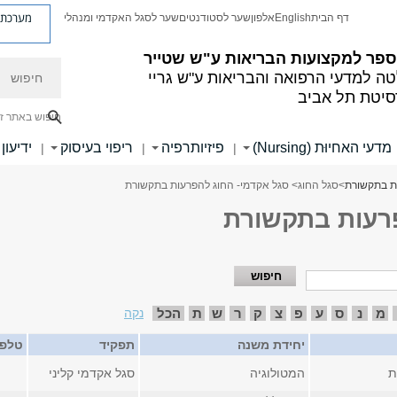
מערכת פ
דף הבית
English
אלפון
שער לסטודנטים
שער לסגל האקדמי ומנהלי
ספר למקצועות הבריאות ע"ש שטייר
חיפוש
ה למדעי הרפואה והבריאות ע"ש גריי
סיטת תל אביב
חיפוש באתר ז
מדעי האחיוּת (Nursing)
פיזיותרפיה
ריפוי בעיסוק
ידיעון
|
|
|
ת בתקשורת
>
סגל החוג
> סגל אקדמי- החוג להפרעות בתקשורת
פרעות בתקשורת
מ
נ
ס
ע
פ
צ
ק
ר
ש
ת
הכל
נקה
יחידת משנה
תפקיד
טלפו
ת
המטולוגיה
סגל אקדמי קליני