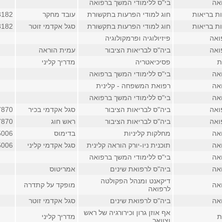
אה
בי"ס ללימודי המשך ברפואה
ת בריאות
חוג למודי הפרעות בתקשורת
עובד מחקר
3182
ת בריאות
חוג למודי הפרעות בתקשורת
סגל אקדמי זוטר
3182
ואה
פיזיולוגיה ופרמקולוגיה
ואה
ביה"ס לבריאות הציבור
עמית הוראה
ת
פסיכיאטריה
מדריך קליני
אה
בי"ס ללימודי המשך ברפואה
אה
רפואת המשפחה - קלינית
אה
בי"ס ללימודי המשך ברפואה
ואה
ביה"ס לבריאות הציבור
סגל אקדמי בכיר
7870
ואה
ביה"ס לבריאות הציבור
ראש חוג
7870
אה
מחלקות קליניות
בדימוס
5006
אה
תוכנית ניו-יורק הוראה קלינית
סגל אקדמי קליני
5006
אה
בי"ס ללימודי המשך ברפואה
אה
ביה"ס לרפואת שינים
אמריטוס
דיקאנט ומנהל הפקולטה
אה
מופקד על קתדרה
לרפואה
אה
ביה"ס לרפואת שינים
סגל אקדמי זוטר
אף אוזן גרון וכירורגיה של ראש
ת
מדריך קליני
וצוואר