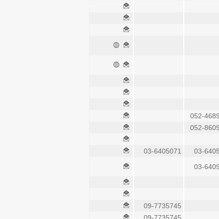
052-468
052-860
03-6405071
03-640
03-640
09-7735745
09-7735745