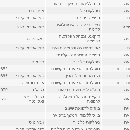
אה
בי"ס ללימודי המשך ברפואה
אה
מחלקות קליניות
אמריטוס
ת
רפואה פנימית
סגל אקדמי קליני
מיקרוביולוגיה ואימונולוגיה
ואה
סגל אקדמי בכיר
קלינית
דיקאנט ומנהל הפקולטה
אה
ראש מרכז
לרפואה
ת
אפידמיולוגיה ורפואה מונעת
סגל אקדמי קליני
אה
רפואת המשפחה - קלינית
אה
מחלקות קליניות
בדימוס
ת בריאות
חוג למודי הפרעות בתקשורת
9652
ת
הרדמה וטיפול נמרץ
סגל אקדמי קליני
9696
ת בריאות
חוג למודי הפרעות בתקשורת
עובד תחזוקה
אה
ביה"ס למקצועות בריאות
מנהל בית
5070
דיקאנט ומנהל הפקולטה
מרכז/ת משק
אה
9656
לרפואה
ואינוונטר
אה
ביה"ס לרפואת שינים
אה
בי"ס ללימודי המשך ברפואה
אה
מחלקות קליניות
אמריטוס
אה
תוכנית ניו-יורק הוראה קלינית
סגל אקדמי קליני