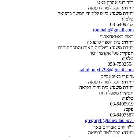
ד"ר רוני אהרון באט
יחידה:
הפקולטה לרפואה
יחידת משנה:
בי"ס ללימודי המשך ברפואה
טלפון:
03-6409252
ronibaht@gmail.com
ראול באטאחארג'י
יחידה:
בית הספר לרפואה
יחידת משנה:
ביולוגיה תאית והתפתחותית
תפקיד:
סגל אקדמי זוטר
טלפון:
058-7582554
rahuljonty0798@gmail.com
גריגורי באיבאבייב
יחידה:
הפקולטה לרפואה
יחידת משנה:
בית חיות רפואה
תפקיד:
מטפל חיות
טלפון:
03-6409919
פקס:
03-6407567
gregoryb@tauex.tau.ac.il
ד"ר יורם אברהם באך
יחידה:
הפקולטה לרפואה