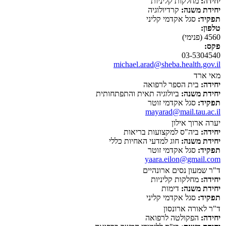
יחידה:
מחלקות קליניות
יחידת משנה:
קרדיולוגיה
תפקיד:
סגל אקדמי קליני
טלפון:
4560 (פנימי)
פקס:
03-5304540
michael.arad@sheba.health.gov.il
מאי ארד
יחידה:
בית הספר לרפואה
יחידת משנה:
ביולוגיה תאית והתפתחותית
תפקיד:
סגל אקדמי זוטר
mayarad@mail.tau.ac.il
יערה ארוך אילון
יחידה:
ביה"ס למקצועות בריאות
יחידת משנה:
חוג למדעי האחיות כללי
תפקיד:
סגל אקדמי זוטר
yaara.eilon@gmail.com
ד"ר שמעון נסים ארונהיים
יחידה:
מחלקות קליניות
יחידת משנה:
דימות
תפקיד:
סגל אקדמי קליני
ד"ר לאורה ארונסון
יחידה:
הפקולטה לרפואה