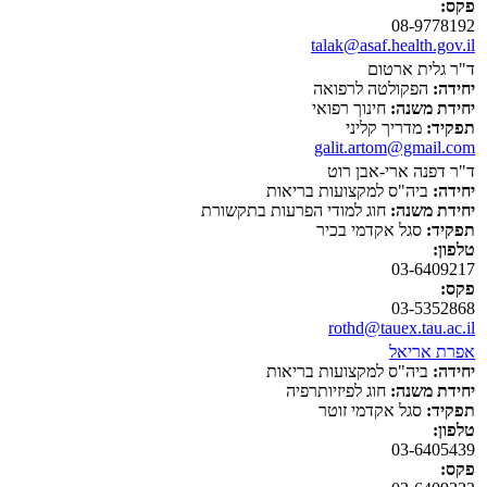
פקס:
08-9778192
talak@asaf.health.gov.il
ד"ר גלית ארטום
יחידה:
הפקולטה לרפואה
יחידת משנה:
חינוך רפואי
תפקיד:
מדריך קליני
galit.artom@gmail.com
ד"ר דפנה ארי-אבן רוט
יחידה:
ביה"ס למקצועות בריאות
יחידת משנה:
חוג למודי הפרעות בתקשורת
תפקיד:
סגל אקדמי בכיר
טלפון:
03-6409217
פקס:
03-5352868
rothd@tauex.tau.ac.il
אפרת אריאל
יחידה:
ביה"ס למקצועות בריאות
יחידת משנה:
חוג לפיזיותרפיה
תפקיד:
סגל אקדמי זוטר
טלפון:
03-6405439
פקס: