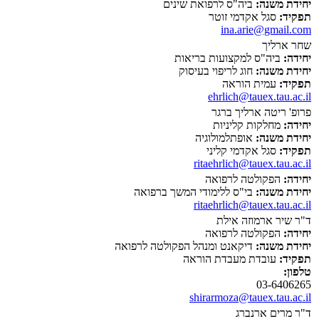
יחידת משנה:
ביה"ס לרפואת שינים
תפקיד:
סגל אקדמי זוטר
ina.arie@gmail.com
שחר ארליך
יחידה:
ביה"ס למקצועות בריאות
יחידת משנה:
חוג לריפוי בעיסוק
תפקיד:
עמית הוראה
ehrlich@tauex.tau.ac.il
פרופ' ריטה ארליך ברגר
יחידה:
מחלקות קליניות
יחידת משנה:
אופתלמולוגיה
תפקיד:
סגל אקדמי קליני
ritaehrlich@tauex.tau.ac.il
יחידה:
הפקולטה לרפואה
יחידת משנה:
בי"ס ללימודי המשך ברפואה
ritaehrlich@tauex.tau.ac.il
ד"ר שיר ארמוזה אילת
יחידה:
הפקולטה לרפואה
יחידת משנה:
דיקאנט ומנהל הפקולטה לרפואה
תפקיד:
עובדת מעבדת הוראה
טלפון:
03-6406265
shirarmoza@tauex.tau.ac.il
ד"ר מרים ארנברג