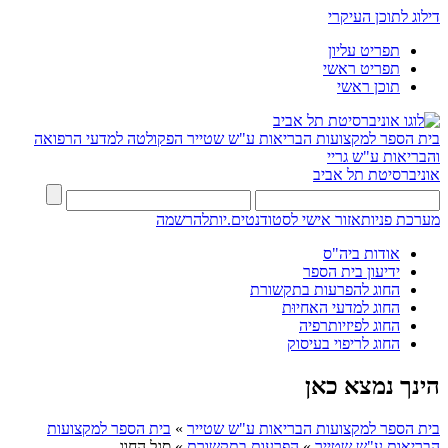
דילוג לתוכן העיקרי
תפריט עליון
תפריט ראשי
תוכן ראשי
בית הספר למקצועות הבריאות ע"ש שטייר
הפקולטה למדעי הרפואה
והבריאות ע"ש גריי
אוניברסיטת תל אביב
מערכת פניות
אזור אישי לסטודנטים.יות
להרשמה
אודות ביה"ס
ידיעון בית הספר
החוג להפרעות בתקשורת
החוג למדעי האחיוּת
החוג לפיזיותרפיה
החוג לריפוי בעיסוק
הינך נמצא כאן
בית הספר למקצועות הבריאות ע"ש שטייר
»
בית הספר למקצועות
הבריאות ע"ש שטייר
»
הפרעות בתקשורת
»
סגל החוג