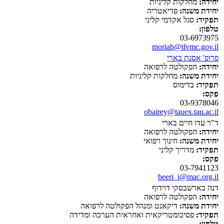
יחידה:
מחלקות קליניות
יחידת משנה:
פדיאטריה
תפקיד:
סגל אקדמי קליני
טלפון:
03-6973975
moriab@tlvmc.gov.il
פרופ' אסנת בארי
יחידה:
הפקולטה לרפואה
יחידת משנה:
מחלקות קליניות
תפקיד:
בדימוס
פקס:
03-9378046
obairey@tauex.tau.ac.il
ד"ר עדו חיים בארי
יחידה:
הפקולטה לרפואה
יחידת משנה:
חינוך רפואי
תפקיד:
מדריך קליני
פקס:
03-7941123
beeri_i@mac.org.il
דנה בארשבסקי דוידוף
יחידה:
הפקולטה לרפואה
יחידת משנה:
דיקאנט ומנהל הפקולטה לרפואה
תפקיד:
פסיכומטריקאית ואחראית הערכה ומדידה
טלפון: