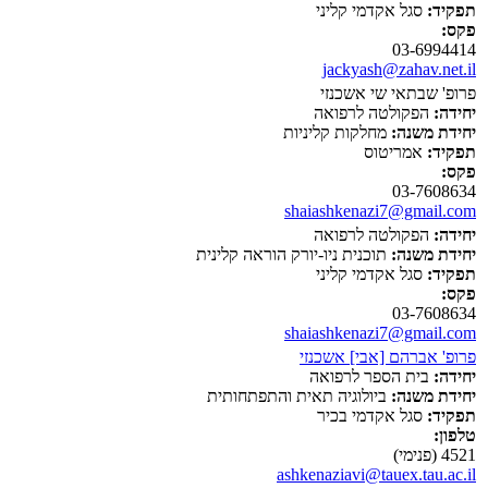
תפקיד:
סגל אקדמי קליני
פקס:
03-6994414
jackyash@zahav.net.il
פרופ' שבתאי שי אשכנזי
יחידה:
הפקולטה לרפואה
יחידת משנה:
מחלקות קליניות
תפקיד:
אמריטוס
פקס:
03-7608634
shaiashkenazi7@gmail.com
יחידה:
הפקולטה לרפואה
יחידת משנה:
תוכנית ניו-יורק הוראה קלינית
תפקיד:
סגל אקדמי קליני
פקס:
03-7608634
shaiashkenazi7@gmail.com
פרופ' אברהם [אבי] אשכנזי
יחידה:
בית הספר לרפואה
יחידת משנה:
ביולוגיה תאית והתפתחותית
תפקיד:
סגל אקדמי בכיר
טלפון:
4521 (פנימי)
ashkenaziavi@tauex.tau.ac.il