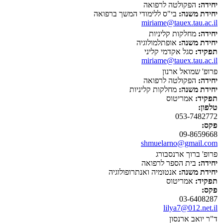
יחידה:
הפקולטה לרפואה
יחידת משנה:
בי"ס ללימודי המשך ברפואה
miriame@tauex.tau.ac.il
יחידה:
מחלקות קליניות
יחידת משנה:
אופתלמולוגיה
תפקיד:
סגל אקדמי קליני
miriame@tauex.tau.ac.il
פרופ' שמואל ארנון
יחידה:
הפקולטה לרפואה
יחידת משנה:
מחלקות קליניות
תפקיד:
אמריטוס
טלפון:
053-7482772
פקס:
09-8659668
shmuelarno@gmail.com
פרופ' ברוך ארנסבורג
יחידה:
בית הספר לרפואה
יחידת משנה:
אנטומיה ואנתרופולוגיה
תפקיד:
אמריטוס
פקס:
03-6408287
lilya7@012.net.il
ד"ר יואב ארנסון