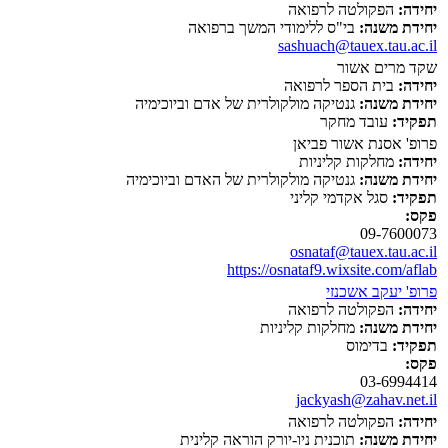
יחידה:
הפקולטה לרפואה
יחידת משנה:
בי"ס ללימודי המשך ברפואה
sashuach@tauex.tau.ac.il
שקד מרים אשור
יחידה:
בית הספר לרפואה
יחידת משנה:
גנטיקה מולקולרית של אדם וביוכימיה
תפקיד:
עובד מחקר
פרופ' אסנת אשור פביאן
יחידה:
מחלקות קליניות
יחידת משנה:
גנטיקה מולקולרית של האדם וביוכימיה
תפקיד:
סגל אקדמי קליני
פקס:
09-7600073
osnataf@tauex.tau.ac.il
https://osnataf9.wixsite.com/aflab
פרופ' יעקב אשכנזי
יחידה:
הפקולטה לרפואה
יחידת משנה:
מחלקות קליניות
תפקיד:
בדימוס
פקס:
03-6994414
jackyash@zahav.net.il
יחידה:
הפקולטה לרפואה
יחידת משנה:
תוכנית ניו-יורק הוראה קלינית