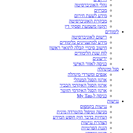
נהלי האוניברסיטה
מכרזים
מידע לשעת חירום
מבקרת האוניברסיטה
תקנון משמעת ופסקי דין
לימודים
רישום לאוניברסיטה
מידע למתעניינים בלימודים
חישוב סיכויי קבלה לתואר ראשון
לוח שנת הלימודים
ידיעונים
כניסה לאזור האישי
סגל ומינהלה
אגפים ומשרדי מינהלה
ארגון הסגל המנהלי
ארגון הסגל האקדמי הבכיר
ארגון הסגל האקדמי הזוטר
כניסה ל-My Tau
נגישות
נגישות בקמפוס
מניעה וטיפול בהטרדה מינית
הנחיות בדבר חוק חופש המידע
הצהרת נגישות
הגנת הפרטיות