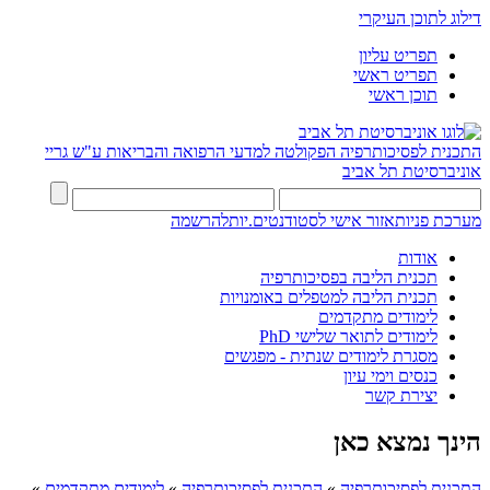
דילוג לתוכן העיקרי
תפריט עליון
תפריט ראשי
תוכן ראשי
התכנית לפסיכותרפיה
הפקולטה למדעי הרפואה והבריאות ע"ש גריי
אוניברסיטת תל אביב
מערכת פניות
אזור אישי לסטודנטים.יות
להרשמה
אודות
תכנית הליבה בפסיכותרפיה
תכנית הליבה למטפלים באומנויות
לימודים מתקדמים
לימודים לתואר שלישי PhD
מסגרת לימודים שנתית - מפגשים
כנסים וימי עיון
יצירת קשר
הינך נמצא כאן
התכנית לפסיכותרפיה
»
התכנית לפסיכותרפיה
»
לימודים מתקדמים
»