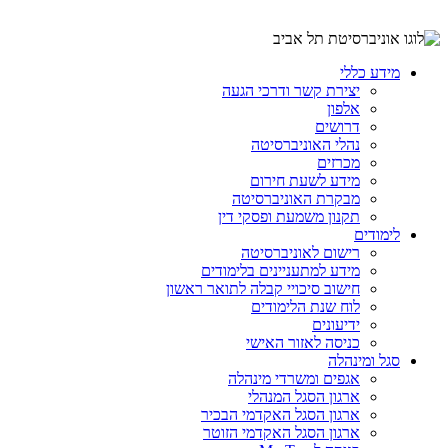
מידע כללי
יצירת קשר ודרכי הגעה
אלפון
דרושים
נהלי האוניברסיטה
מכרזים
מידע לשעת חירום
מבקרת האוניברסיטה
תקנון משמעת ופסקי דין
לימודים
רישום לאוניברסיטה
מידע למתעניינים בלימודים
חישוב סיכויי קבלה לתואר ראשון
לוח שנת הלימודים
ידיעונים
כניסה לאזור האישי
סגל ומינהלה
אגפים ומשרדי מינהלה
ארגון הסגל המנהלי
ארגון הסגל האקדמי הבכיר
ארגון הסגל האקדמי הזוטר