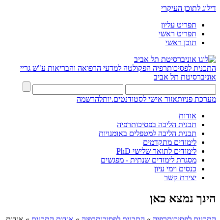
דילוג לתוכן העיקרי
תפריט עליון
תפריט ראשי
תוכן ראשי
התכנית לפסיכותרפיה
הפקולטה למדעי הרפואה והבריאות ע"ש גריי
אוניברסיטת תל אביב
מערכת פניות
אזור אישי לסטודנטים.יות
להרשמה
אודות
תכנית הליבה בפסיכותרפיה
תכנית הליבה למטפלים באומנויות
לימודים מתקדמים
לימודים לתואר שלישי PhD
מסגרת לימודים שנתית - מפגשים
כנסים וימי עיון
יצירת קשר
הינך נמצא כאן
התכנית לפסיכותרפיה
»
התכנית לפסיכותרפיה
»
אודות התכנית
»
אודות