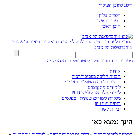
דילוג לתוכן העיקרי
תפריט עליון
תפריט ראשי
תוכן ראשי
התכנית לפסיכותרפיה
הפקולטה למדעי הרפואה והבריאות ע"ש גריי
אוניברסיטת תל אביב
מערכת פניות
אזור אישי לסטודנטים.יות
להרשמה
אודות
תכנית הליבה בפסיכותרפיה
תכנית הליבה למטפלים באומנויות
לימודים מתקדמים
לימודים לתואר שלישי PhD
מסגרת לימודים שנתית - מפגשים
כנסים וימי עיון
יצירת קשר
הינך נמצא כאן
התכנית לפסיכותרפיה
»
התכנית לפסיכותרפיה
»
לימודים מתקדמים
»