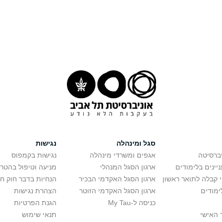
סגל ומינהלה
נגישות
יברסיטה
אגפים ומשרדי מינהלה
נגישות בקמפוס
יינים בלימודים
ארגון הסגל המנהלי
מניעה וטיפול בהטר
י קבלה לתואר ראשון
ארגון הסגל האקדמי הבכיר
הנחיות בדבר חוק ח
ימודים
ארגון הסגל האקדמי הזוטר
הצהרת נגישות
כניסה ל-My Tau
הגנת הפרטיות
 האישי
תנאי שימוש