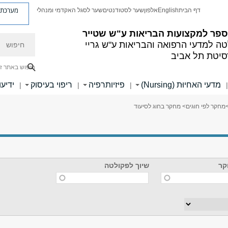
מערכת פ
דף הבית
English
אלפון
שער לסטודנטים
שער לסגל האקדמי ומנהלי
ספר למקצועות הבריאות ע"ש שטייר
חיפוש
ה למדעי הרפואה והבריאות ע"ש גריי
סיטת תל אביב
חיפוש באתר ז
מדעי האחיוּת (Nursing)
פיזיותרפיה
ריפוי בעיסוק
ידיעו
|
|
|
|
מחקר לפי חוגים
> מחקר בחוג לסיעוד
קר
שיוך לפקולטה