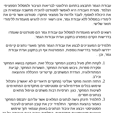
עבודת הגמר תתבצע בתחום הרלוונטי לבריאות הציבור ולמסלול הספציפי
הנלמד. מטרת העבודה היא לאפשר לסטודנט להוכיח מחשבה עצמאית וכן
את היכולת לאסוף, לעבד ולדווח על ממצאי מחקרו. סטודנט אשר סיים את
לימודיו במסלול ללא עבודת גמר, אינו רשאי יהיה להגיש מועמדות ללימודי
תואר שלישי.
רשאים להגיש מועמדות למסלול עם עבודת גמר הם סטודנטים שעמדו
בדרישות הקדם כמפורט בתקנון ועדת עבודות הגמר.
תלמידים המעוניינים לבצע את עבודת הגמר מתוך מאגרי נתונים קיימים
יידרשו לעמוד בדרישות נוספות, המפורטות אף הן בתקנון ועדת עבודת
גמר, וכן: .
לקחת חלק פעיל בתכנון המחקר ובכלל זאת, העמקה בנושא המחקר
וסקירת ספרות, גיבוש מטרות המחקר, השערות המחקר, קביעת
המתודולוגיה, הגדרת המשתנים, קריטריוני ההכללה וההוצאה
וכיו"ב.
התזה תהווה מחקר אנליטי (מחקרים תיאוריים לא יאושרו) ותכלול
שימוש בכלים אפידמיולוגיים וסטטיסטיים מתקדמים המתאימים
לשיטות המחקר, כגון: רגרסיות רבות משתנים וטיפול מתאים
בנתונים חסרים.
לתלמיד תינתן גישה לנתונים המלאים אשר עליהם יתבסס המחקר
כאמור בהצעת המחקר. התלמיד יכין את קובץ הנתונים לעיבוד
הסטטיסטי ויבצע את עיבוד הנתונים באופן עצמאי תוך שימוש