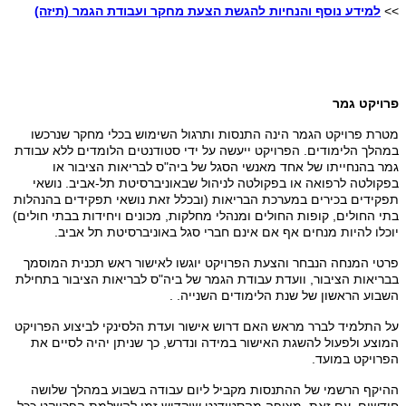
>>
למידע נוסף והנחיות להגשת הצעת מחקר ועבודת הגמר (תיזה)
פרויקט גמר
מטרת פרויקט הגמר הינה התנסות ותרגול השימוש בכלי מחקר שנרכשו
במהלך הלימודים. הפרויקט ייעשה על ידי סטודנטים הלומדים ללא עבודת
גמר בהנחייתו של אחד מאנשי הסגל של ביה"ס לבריאות הציבור או
בפקולטה לרפואה או בפקולטה לניהול שבאוניברסיטת תל-אביב. נושאי
תפקידים בכירים במערכת הבריאות (ובכלל זאת נושאי תפקידים בהנהלות
בתי החולים, קופות החולים ומנהלי מחלקות, מכונים ויחידות בבתי חולים)
יוכלו להיות מנחים אף אם אינם חברי סגל באוניברסיטת תל אביב.
פרטי המנחה הנבחר והצעת הפרויקט יוגשו לאישור ראש תכנית המוסמך
בבריאות הציבור, וועדת עבודת הגמר של ביה"ס לבריאות הציבור בתחילת
השבוע הראשון של שנת הלימודים השנייה. .
על התלמיד לברר מראש האם דרוש אישור ועדת הלסינקי לביצוע הפרויקט
המוצע ולפעול להשגת האישור במידה ונדרש, כך שניתן יהיה לסיים את
הפרויקט במועד.
ההיקף הרשמי של ההתנסות מקביל ליום עבודה בשבוע במהלך שלושה