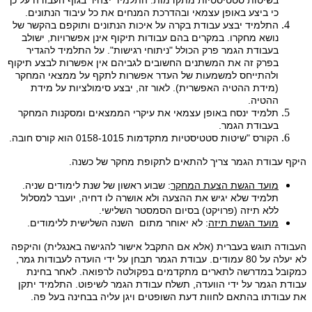
בשיטות סטטיסטיות מתקדמות. התלמיד יצהיר בגוף העבודה על כך
כי ביצע באופן עצמאי ובהדרכת המנחים את כל עיבוד הנתונים.
התלמיד יבצע עבודת בקרה על איכות הנתונים ותוקפם בהקשר של
נושא מחקרו. במקרים בהם עבודות תיקוף אינן אפשרויות, ישולב
בעבודת הגמר פרק הכולל "ניתוחי רגישות". על התלמיד להגדיר
בפרק זה את המשתנים החשובים לגביהם אין אפשרות לבצע תיקוף
ולהתייחס למשמעות של העדר אפשרות לתקף על ממצאי המחקר
(מידת ההטיה האפשרית). לאור זה, יבצע סימולציות על מידת
ההטיה.
תלמיד ינסח באופן עצמאי את עיקרי הממצאים ומסקנות המחקר
בעבודת הגמר.
הקורס "שיטות סטטיסטיות מתקדמות 0158-1015 הוא קורס חובה.
היקף עבודת הגמר צריך להתאים לתקופת מחקר של כשנה.
מועד הגשת הצעת המחקר
: שבוע ראשון של שנת לימודים שניה.
תלמיד שלא יגיש את ההצעה ולא אושרה לו דחיה, יועבר למסלול
ללא תיזה (פרויקט) בסיום הסמסטר השלישי.
מועד הגשת תיזה
: לא יאוחר מתום השנה השלישית ללימודים.
העבודה תוגש בעברית (אלא אם התקבל אישור להגישה באנגלית) והיקפה
לא יעלה על 80 עמודים. עבודת הגמר תבחן על ידי הועדה לעבודות גמר,
כמקובל במדרשה לתארים מתקדמים בפקולטה לרפואה. לאחר בחינת
עבודת הגמר על ידי הוועדה, תשלח עבודת הגמר לשיפוט. התלמיד יתקן
את עבודתו בהתאם לחוות דעת השופטים ויגן עליה בבחינה בעל פה.