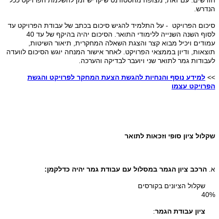
חודשים. עם זאת, מצופה מהסטודנט שיקדיש זמן להשלמת הפרויקט ככל
הנדרש.
סיכום הפרויקט - על התלמיד להגיש סיכום בכתב של עבודת הפרויקט עד
לסוף השנה השנייה ללימודי התואר. הסיכום יהיה בהיקף של עד 40
עמודים ויכיל מבוא קצר והצגת השאלה המחקרית, תיאור השיטות,
תוצאות, ודיון בממצאי הפרויקט. לאחר אישור המנחה יוגש הסיכום לוועדה
לעבודות גמר לתואר שני ויועבר לבדיקה והערכה.
>>
למידע נוסף והנחיות להגשת הצעת המחקר לפרויקט והגשת
הפרויקט עצמו
שקלול ציון סופי וזכאות לתואר
א.
הרכב ציון הגמר במסלול עם עבודת גמר יהיה כדלקמן:
שקלול הציונים בקורסים
40%
ציון עבודת הגמר
: