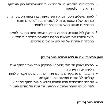
כל סטודנט ינהל רישום של ההרצאות הסמינריוניות בהן השתתף
דרך אתר ה-moodle.
לאחר שישלים הסטודנט את השתתפותו בהרצאות הסמינריוניות
כנדרש, ישלח הסטודנט מייל למזכירות ביה"ס. סיום חובת
הסמינרים תהווה תנאי לסיום לימודיו לתואר.​
מומלץ לכל סטודנט המבצע תיזה, במעמד סיום התואר, לתאם
מועד ולהציג את תוצאות מחקרו במסגרת סמינר בית ספרי או
במסגרות אחרות של ימי עיון או כנסים מדעיים.
אופן הלימוד: עם או ללא עבודת גמר (תיזה)
בחירה באופן הלימוד (תיזה או פרויקט) מתבצעת במהלך שנת
הלימודים הראשונה.
התלמידים מתבקשים לחפש מנחה לתיזה או לפרויקט רק לאחר
קבלתם ללימודים ותשלום דמי המקדמה.
על כלל התלמידים חלה החובה להגיש הצעת מחקר לתיזה או
לפרויקט לא יאוחר מהשבוע הראשון של שנת הלימודים השנייה.
עבודת גמר
(תיזה)