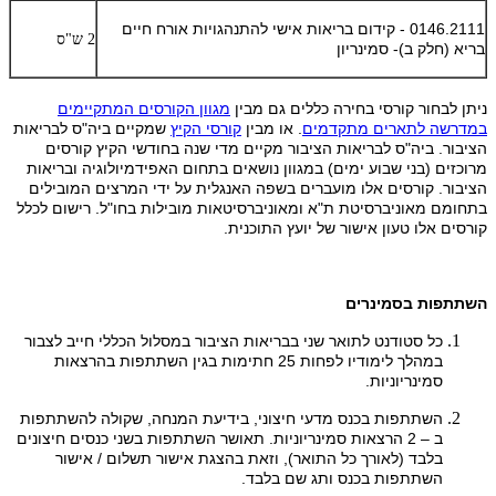
0146.2111 - קידום בריאות אישי להתנהגויות אורח חיים
2 ש"ס
בריא (חלק ב)- סמינריון
ניתן לבחור קורסי בחירה כללים גם מבין
מגוון הקורסים המתקיימים
במדרשה לתארים מתקדמים
. או מבין
קורסי הקיץ
שמקיים ביה"ס לבריאות
הציבור. ביה"ס לבריאות הציבור מקיים מדי שנה בחודשי הקיץ קורסים
מרוכזים (בני שבוע ימים) במגוון נושאים בתחום האפידמיולוגיה ובריאות
הציבור. קורסים אלו מועברים בשפה האנגלית על ידי המרצים המובילים
בתחומם מאוניברסיטת ת"א ומאוניברסיטאות מובילות בחו"ל. רישום לכלל
קורסים אלו טעון אישור של יועץ התוכנית.
השתתפות בסמינרים
כל סטודנט לתואר שני בבריאות הציבור במסלול הכללי חייב לצבור
במהלך לימודיו לפחות 25 חתימות בגין השתתפות בהרצאות
סמינריוניות.
השתתפות בכנס מדעי חיצוני, בידיעת המנחה, שקולה להשתתפות
ב – 2 הרצאות סמינריוניות. תאושר השתתפות בשני כנסים חיצונים
בלבד (לאורך כל התואר), וזאת בהצגת אישור תשלום / אישור
השתתפות בכנס ותג שם בלבד.