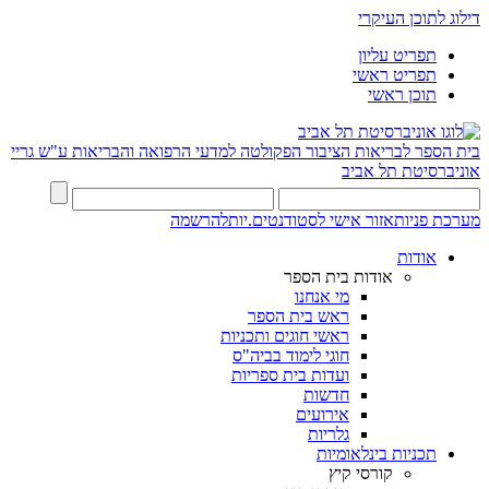
דילוג לתוכן העיקרי
תפריט עליון
תפריט ראשי
תוכן ראשי
בית הספר לבריאות הציבור
הפקולטה למדעי הרפואה והבריאות ע"ש גריי
אוניברסיטת תל אביב
מערכת פניות
אזור אישי לסטודנטים.יות
להרשמה
אודות
אודות בית הספר
מי אנחנו
ראש בית הספר
ראשי חוגים ותכניות
חוגי לימוד בביה"ס
ועדות בית ספריות
חדשות
אירועים
גלריות
תכניות בינלאומיות
קורסי קיץ