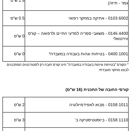
1.5 ש"ס
גמר - תיזה)
0103.6002 - אתיקה במחקר רפואי
0.5 ש"ס
0146.4400 - משאבי ספריה למדעי החיים ולרפואה – קורס
0 ש"ס
ווירטואלי
0400.1001 - בטיחות וגהות בעבודה במעבדה*
0 ש"ס
* הקורס "בטיחות וגיהות בעבודה במעבדה" הינו קורס חובה רק לסטודנטים המתכננים
לבצע מחקר מעבדתי.
קורסי החובה של התכנית (16 ש"ס)
0158.1011 - מבוא לאפידמיולוגיה
2 ש"ס
0158.1110 - ביוסטטיסטיקה ב'
3 ש"ס