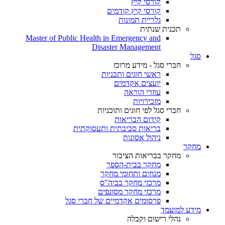
קורסי קיץ
קורסי קיץ קודמים
גלריית תמונות
תכנית שנתית
Master of Public Health in Emergency and
Disaster Management
סגל
חברי סגל - מידע מרוכז
ראשי חוגים ותכניות
יועצים אקדמים
עוזרי הוראה
מזכירויות
חברי סגל לפי חוגים ותוכניות
קידום הבריאות
בריאות סביבתית ותעסוקתית
ניהול אסונות
מחקר
מחקר בבריאות הציבור
מחקר בבית-הספר
מנחים ותחומי מחקר
מרכזי מחקר בביה"ס
מרכזי מחקר מסונפים
פרסומים אקדמיים של חברי סגל
מידע למועמד
נהלי רישום וקבלה