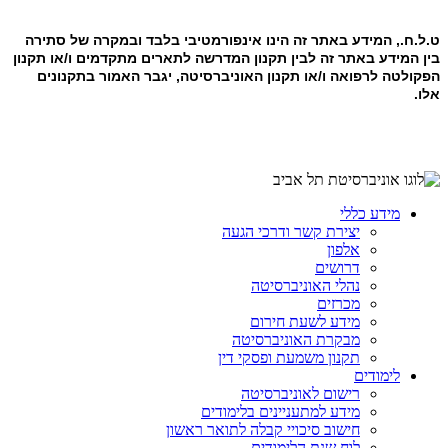
ט.ל.ח., המידע באתר זה הינו אינפורמטיבי בלבד ובמקרה של סתירה
בין המידע באתר זה לבין תקנון המדרשה לתארים מתקדמים ו/או תקנון
הפקולטה לרפואה ו/או תקנון האוניברסיטה, יגבר האמור בתקנונים
אלו.
מידע כללי
יצירת קשר ודרכי הגעה
אלפון
דרושים
נהלי האוניברסיטה
מכרזים
מידע לשעת חירום
מבקרת האוניברסיטה
תקנון משמעת ופסקי דין
לימודים
רישום לאוניברסיטה
מידע למתעניינים בלימודים
חישוב סיכויי קבלה לתואר ראשון
לוח שנת הלימודים