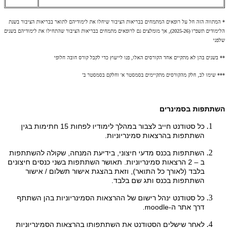
* המתווה הזה חל על רופאים המתמחים בבריאות הציבור שיחלו את לימודיהם לתואר בבריאות הציבור בשנת
הלימודים תשפ"ו (2025-26), אך מומלצים גם לרופאים מתמחים בבריאות הציבור שהתחילו את לימודיהם בשנים
שלפני
** בשנים בהן לא מתקיים אחד הקורסים האלו, פנו לייעוץ כדי לקבל קורס חובה חלופי
*** שימו לב, חלק מהקורסים מתקיימים בסמסטר א' וחלקם בסמסטר ב'
השתתפות בסמינרים
כל סטודנט חייב לצבור במהלך לימודיו לפחות 15 חתימות בגין
השתתפות בהרצאות סמינריוניות.
השתתפות בכנס מדעי חיצוני, בידיעת המנחה, שקולה להשתתפות
ב – 2 הרצאות סמינריוניות. תאושר השתתפות בשני כנסים חיצונים
בלבד (לאורך כל התואר), וזאת בהצגת אישור תשלום / אישור
השתתפות בכנס ותג שם בלבד.
כל סטודנט ינהל רישום של ההרצאות הסמינריוניות בהן השתתף
דרך אתר ה-moodle.
לאחר שישלים הסטודנט את השתתפותו בהרצאות הסמינריוניות