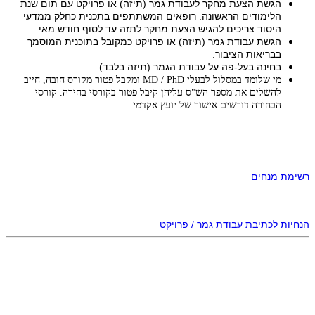
הגשת הצעת מחקר לעבודת גמר (תיזה) או פרויקט עם תום שנת
הלימודים הראשונה. רופאים המשתתפים בתכנית כחלק ממדעי
היסוד צריכים להגיש הצעת מחקר לתזה עד לסוף חודש מאי.
הגשת עבודת גמר (תיזה) או פרויקט כמקובל בתוכנית המוסמך
בבריאות הציבור.
בחינה בעל-פה על עבודת הגמר (תיזה בלבד)
מי שלומד במסלול לבעלי MD / PhD ומקבל פטור מקורס חובה, חייב
להשלים את מספר הש"ס עליהן קיבל פטור בקורסי בחירה. קורסי
הבחירה דורשים אישור של יועץ אקדמי.
רשימת מנחים
הנחיות לכתיבת עבודת גמר / פרויקט