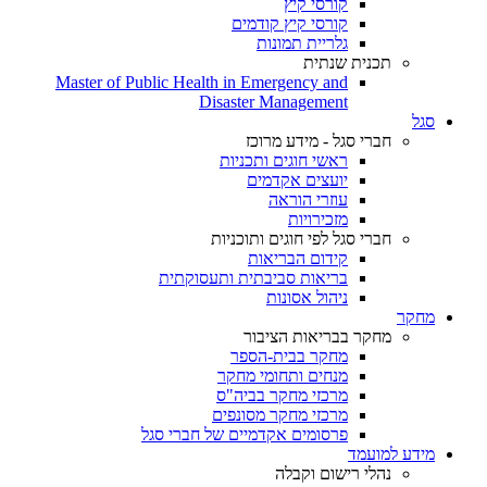
קורסי קיץ
קורסי קיץ קודמים
גלריית תמונות
תכנית שנתית
Master of Public Health in Emergency and
Disaster Management
סגל
חברי סגל - מידע מרוכז
ראשי חוגים ותכניות
יועצים אקדמים
עוזרי הוראה
מזכירויות
חברי סגל לפי חוגים ותוכניות
קידום הבריאות
בריאות סביבתית ותעסוקתית
ניהול אסונות
מחקר
מחקר בבריאות הציבור
מחקר בבית-הספר
מנחים ותחומי מחקר
מרכזי מחקר בביה"ס
מרכזי מחקר מסונפים
פרסומים אקדמיים של חברי סגל
מידע למועמד
נהלי רישום וקבלה