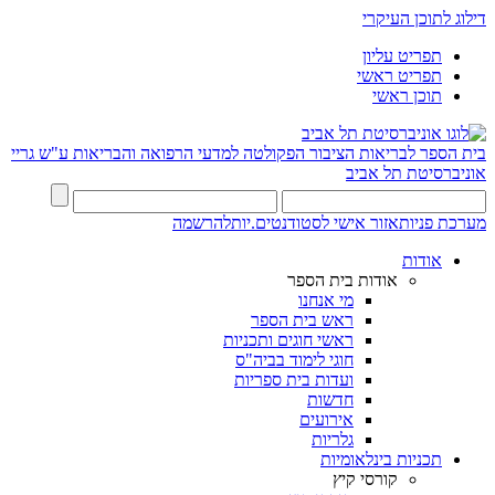
דילוג לתוכן העיקרי
תפריט עליון
תפריט ראשי
תוכן ראשי
בית הספר לבריאות הציבור
הפקולטה למדעי הרפואה והבריאות ע"ש גריי
אוניברסיטת תל אביב
מערכת פניות
אזור אישי לסטודנטים.יות
להרשמה
אודות
אודות בית הספר
מי אנחנו
ראש בית הספר
ראשי חוגים ותכניות
חוגי לימוד בביה"ס
ועדות בית ספריות
חדשות
אירועים
גלריות
תכניות בינלאומיות
קורסי קיץ