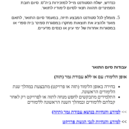
כנדרש, ישלח הסטודנט מייל למזכירות ביה"ס. סיום חובת
הסמינרים תהווה תנאי לסיום לימודיו לתואר.​
מומלץ לכל סטודנט המבצע תיזה, במעמד סיום התואר, לתאם
מועד ולהציג את תוצאות מחקרו במסגרת סמינר בית ספרי או
במסגרות אחרות של ימי עיון או כנסים מדעיים.
עבודות סיום התואר
אופן הלימוד: עם או ללא עבודת גמר (תזה)
בחירה באופן הלימוד (תזה או פרויקט) מתבצעת במהלך שנת
הלימודים הראשונה.
התלמידים מתבקשים לחפש מנחה לתזה או לפרויקט רק לאחר
קבלתם ללימודים ובמהלך השנה הראשונה ללימודים
>>
למידע והנחיות ב
נושא עבודת גמר (תיזה)
>>
למידע והנחיות לגבי הגשת פרויקט