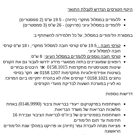
היקף הקורסים הנדרש לקבלת התואר
:
ללומדים במסלול מחקרי (תיזה) - 19.5 ש"ס (2 סמסטרים)
ללומדים במסלול עיוני (פרויקט) - 26 ש"ס (3 סמסטרים)
במסגרת הלימודים במסלול, על כל תלמיד/ה להשתתף ב:
קורסי חובה -
19.5 ש"ס קורסי חובה למסלול מחקרי, ו 18 ש"ס קורסי
חובה למסלול עיוני.
קורסי חובה נוספים ללומדים במסלול העיוני
: 8 ש"ס.
רופאים שמעוניינים בתזה ממאגרי מידע ידרשו לעבור גם את הקורס
0158.1015​
או
שיטות סטטיסטיות מתקדמות
היבטים נבחרים
בשיטות אפידמיולוגיות מתקדמות​ 0158.1207​
או
​
חקר בסיסי
נתונים 0158.1021.* קורסים אלה לא בהכרח יתקיימו ביום המרוכז.
נא לעיין במערכת השעות לבדיקת מועדי הקורסים.
​דרישות נוספות:
0146.9990​
השתתפות בפרקטיקום ייעודי בבריאות ציבור (
באחת
)
מלשכות הבריאות של משרד הבריאות.
השתתפות בסמינריונים של ביה"ס לבריאות הציבור וצבירת 16
חתימות עד תום הלימודים.
מציאת מנחה לעבדת גמר (תיזה) או פרויקט במהלך שנת הלימודים
הראשונה