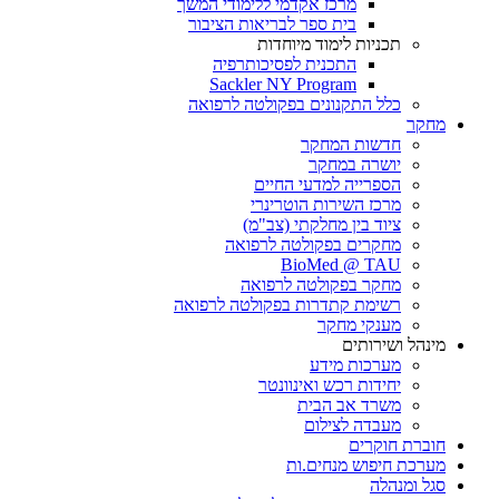
מרכז אקדמי ללימודי המשך
בית ספר לבריאות הציבור
תכניות לימוד מיוחדות
התכנית לפסיכותרפיה
Sackler NY Program
כלל התקנונים בפקולטה לרפואה
מחקר
חדשות המחקר
יושרה במחקר
הספרייה למדעי החיים
מרכז השירות הוטרינרי
ציוד בין מחלקתי (צב"מ)
מחקרים בפקולטה לרפואה
BioMed @ TAU
מחקר בפקולטה לרפואה
רשימת קתדרות בפקולטה לרפואה
מענקי מחקר
מינהל ושירותים
מערכות מידע
יחידות רכש ואינוונטר
משרד אב הבית
מעבדה לצילום
חוברת חוקרים
מערכת חיפוש מנחים.ות
סגל ומנהלה