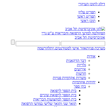
דילוג לתוכן העיקרי
תפריט עליון
תפריט ראשי
תוכן ראשי
הפקולטה למדעי הרפואה והבריאות ע"ש גריי
אוניברסיטת תל אביב
מערכת פניות
אזור אישי לסטודנטים.יות
להרשמה
אודות
דבר הדקאנית
גלריות
אירועים
חדשות
משרות אקדמיות פנויות
יחידות אקדמיות
בתי ספר
בית הספר לרפואה
בית הספר לרפואת שיניים
בית הספר למקצועות הבריאות
תואר שני ותואר שלישי במדעי הרפואה