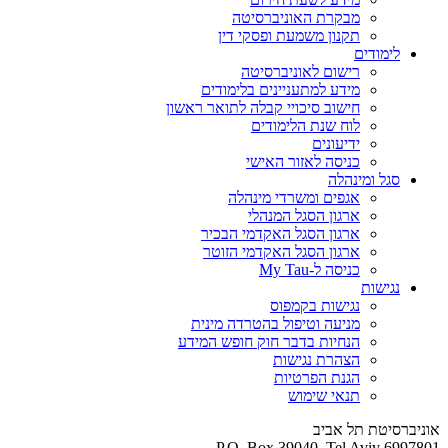
מבקרת האוניברסיטה
תקנון משמעת ופסקי דין
לימודים
רישום לאוניברסיטה
מידע למתעניינים בלימודים
חישוב סיכויי קבלה לתואר ראשון
לוח שנת הלימודים
ידיעונים
כניסה לאזור האישי
סגל ומינהלה
אגפים ומשרדי מינהלה
ארגון הסגל המנהלי
ארגון הסגל האקדמי הבכיר
ארגון הסגל האקדמי הזוטר
כניסה ל-My Tau
נגישות
נגישות בקמפוס
מניעה וטיפול בהטרדה מינית
הנחיות בדבר חוק חופש המידע
הצהרת נגישות
הגנת הפרטיות
תנאי שימוש
אוניברסיטת תל אביב
P.O. Box 39040, Tel Aviv 6997801