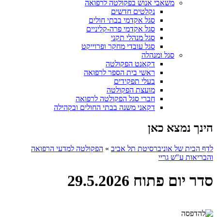
משאבי אנוש בפקולטה לרפואה
נקלטים חדשים
סגל אקדמי בבתי חולים
סגל אקדמי פרה-קליניים
סגל מנהלי תקני
סגל עובדי מחקר ופרוייקט
סגל ומנהלה
דקאנט הפקולטה
ראשי בית הספר לרפואה
בעלי תפקידים
מועצת הפקולטה
חברי סגל הפקולטה לרפואה
דקאני משנה בבתי החולים ובקהילה
הינך נמצא כאן
לדף הבית של אוניברסיטת תל אביב
»
הפקולטה למדעי הרפואה
והבריאות ע"ש גריי
סדר יום פתוח 29.5.2026