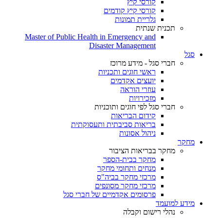
קורסי קיץ
קורסי קיץ קודמים
גלריית תמונות
תכנית שנתית
Master of Public Health in Emergency and
Disaster Management
סגל
חברי סגל - מידע מרוכז
ראשי חוגים ותכניות
יועצים אקדמים
עוזרי הוראה
מזכירויות
חברי סגל לפי חוגים ותוכניות
קידום הבריאות
בריאות סביבתית ותעסוקתית
ניהול אסונות
מחקר
מחקר בבריאות הציבור
מחקר בבית-הספר
מנחים ותחומי מחקר
מרכזי מחקר בביה"ס
מרכזי מחקר מסונפים
פרסומים אקדמיים של חברי סגל
מידע למועמד
נהלי רישום וקבלה