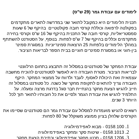
לימודים עם עבודת גמר (29 ש"ס)
תכנית הלימודים היא כמקובל לתואר שני במדרשה לתארים מתקדמים
בפקולטה לרפואה וכוללת קורסי חובה פקולטטיים בהיקף של 6 שעות
סמסטריאליות, קורסי חובה של התכנית בהיקף של 16 ש"ס וקורסי בחירה
מתקדמים וכללים בהיקף של 7 ש"ס לפחות. בנוסף, על הסטודנט להשתתף
במהלך הלימודים בלפחות 25 הרצאות סמינריוניות במסגרת סמינר
בין-חוגי או במסגרת סמינרים חוגיים בבית הספר לבריאות הציבור.
עבודת המחקר של סטודנטים במסלול זה תתבצע בתחום הרלוונטי
לבריאות הציבור. מטרת העבודה היא לאפשר לסטודנטים להוכיח מחשבה
עצמאית ואת היכולת לאסוף, לעבד ולדווח על ממצאי המחקר. היקף
העבודה צריך להתאים לתקופת מחקר של כשנה. כל סטודנט במסלול זה
חייב להגיש הצעת מחקר בהנחיית חבר סגל בדרגת מרצה ומעלה. על
התלמיד להגיש את עבודת הגמר ולסיים את כל חובותיו לתואר תוך לכל
היותר 3 שנים.
רשאים להגיש מועמדות למסלול עם עבודת גמר הם סטודנטים שסיימו את
הקורסים שלהלן בציון ממוצע משוקלל של 80 לפחות:
0158.100 - מבוא לאפידמיולוגיה
0158.1013 - שיטות סקר ומחקר באפידמיולוגיה
0158.1206 - תכנון מחקר אפידמיולוגי וכתיבת הצעת מחקר