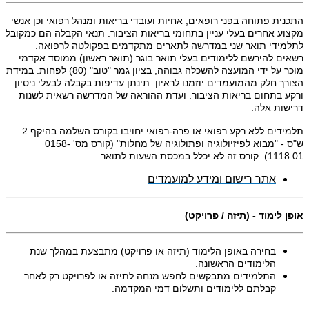
התכנית פתוחה בפני רופאים, אחיות ועובדי בריאות ומנהל רפואי וכן אנשי
מקצוע אחרים בעלי עניין בתחומי בריאות הציבור. תנאי הקבלה הם כמקובל
לתלמידי תואר שני במדרשה לתארים מתקדמים בפקולטה לרפואה.
רשאים להירשם ללימודים בעלי תואר בוגר (תואר ראשון) ממוסד אקדמי
מוכר על ידי המועצה להשכלה גבוהה, בציון גמר "טוב" (80) לפחות.
במידת
הצורך חלק מהמועמדים יוזמנו לראיון
. תינתן עדיפות בקבלה לבעלי ניסיון
ורקע בתחום בריאות הציבור. ועדת ההוראה של המדרשה רשאית לשנות
דרישות אלה.
תלמידים ללא רקע רפואי או פרה-רפואי יחויבו בקורס השלמה בהיקף 2
ש"ס - "מבוא לפיזיולוגיה ופתולוגיה של מחלות" (קורס מס' 0158-
1118.01). קורס זה לא יכלל במכסת השעות לתואר.
אתר רישום ומידע למועמדים
אופן לימוד - (תיזה / פרויקט)
בחירה באופן הלימוד (תיזה או פרויקט) מתבצעת במהלך שנת
הלימודים הראשונה.
התלמידים מתבקשים לחפש מנחה לתיזה או לפרויקט רק לאחר
קבלתם ללימודים ותשלום דמי המקדמה.