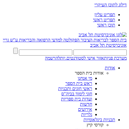
דילוג לתוכן העיקרי
תפריט עליון
תפריט ראשי
תוכן ראשי
בית הספר לבריאות הציבור
הפקולטה למדעי הרפואה והבריאות ע"ש גריי
אוניברסיטת תל אביב
מערכת פניות
אזור אישי לסטודנטים.יות
להרשמה
אודות
אודות בית הספר
מי אנחנו
ראש בית הספר
ראשי חוגים ותכניות
חוגי לימוד בביה"ס
ועדות בית ספריות
חדשות
אירועים
גלריות
תכניות בינלאומיות
קורסי קיץ