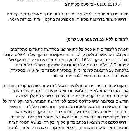
0158.1110 - ביוסטטיסטיקה ב'
תלמידים המעוניינים לבצע את עבודת הגמר מתוך מאגרי נתונים קיימים
יידרשו לעמוד בדרישות נוספות, המפורטות בתקנון ועדת עבודות הגמר.
לימודים ללא עבודת גמר (39 ש"ס)
תכנית הלימודים היא כמקובל לתואר שני במדרשה לתארים מתקדמים
בפקולטה לרפואה וכוללת קורסי חובה בפקולטה בהיקף של 4.5 ש"ס, קורסי
חובה בתכנית בהיקף של 16 ש"ס וקורסים מתקדמים וכללים בהיקף של
לפחות 18.5 ש"ס. בנוסף, על הסטודנט להשתתף במהלך הלימודים
בלפחות 25 הרצאות סמינריוניות במסגרת סמינר בין-חוגי או במסגרת
סמינרים חוגיים בבית הספר לבריאות הציבור.
במקום עבודת גמר, יידרש התלמיד במסלול זה להתנסות מחקרית בהנחיית
אחד מחברי החוג לאפידמיולוגיה ורפואה מונעת בדרגת מרצה ומעלה.
ההתנסות תהיה בהיקף המקביל ליום עבודה בשבוע במהלך שלושה
חודשים ובסיומה יגיש פרויקט מסכם לפי דרישת המנחה. הפרויקט יהיה על
אחד הנושאים בהם עסק הסטודנט במהלך ההתנסות ויכלול ניתוח נושא
בתחום בריאות הציבור באמצעות איסוף נתונים בהיקף מצומצם או
לחילופין חיפוש ספרות שיטתי וניתוח-על של מספר מחקרים. הסטודנט
יידרש לסכם את ממצאיו בכתב בדיון מקיף ובקורתי בנושא הכולל הצגת
הבעיה, תאור שיטות העבודה, ממצאי המחקר והצעת דרכי פתרון לבעיה.