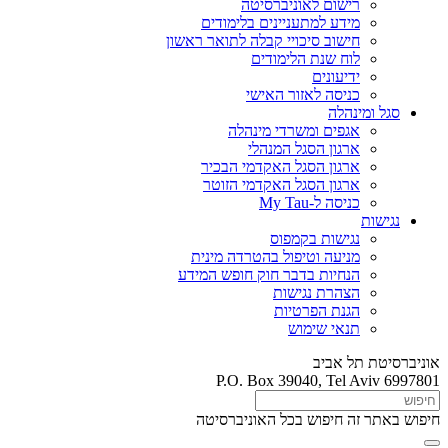
רישום לאוניברסיטה
מידע למתעניינים בלימודים
חישוב סיכויי קבלה לתואר ראשון
לוח שנת הלימודים
ידיעונים
כניסה לאזור האישי
סגל ומינהלה
אגפים ומשרדי מינהלה
ארגון הסגל המנהלי
ארגון הסגל האקדמי הבכיר
ארגון הסגל האקדמי הזוטר
כניסה ל-My Tau
נגישות
נגישות בקמפוס
מניעה וטיפול בהטרדה מינית
הנחיות בדבר חוק חופש המידע
הצהרת נגישות
הגנת הפרטיות
תנאי שימוש
אוניברסיטת תל אביב
P.O. Box 39040, Tel Aviv 6997801
חיפוש באתר זה
חיפוש בכל האוניברסיטה